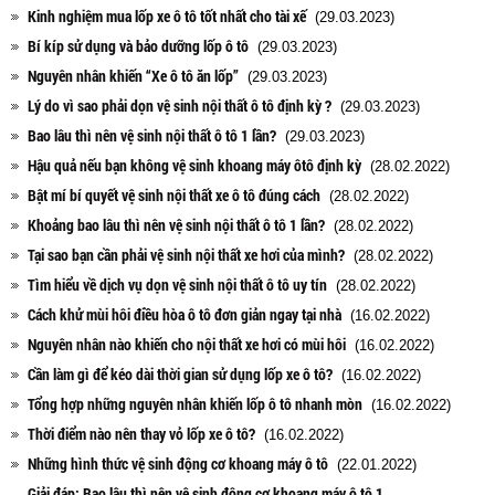
Kinh nghiệm mua lốp xe ô tô tốt nhất cho tài xế
(29.03.2023)
Bí kíp sử dụng và bảo dưỡng lốp ô tô
(29.03.2023)
Nguyên nhân khiến “Xe ô tô ăn lốp”
(29.03.2023)
Lý do vì sao phải dọn vệ sinh nội thất ô tô định kỳ ?
(29.03.2023)
Bao lâu thì nên vệ sinh nội thất ô tô 1 lần?
(29.03.2023)
Hậu quả nếu bạn không vệ sinh khoang máy ôtô định kỳ
(28.02.2022)
Bật mí bí quyết vệ sinh nội thất xe ô tô đúng cách
(28.02.2022)
Khoảng bao lâu thì nên vệ sinh nội thất ô tô 1 lần?
(28.02.2022)
Tại sao bạn cần phải vệ sinh nội thất xe hơi của mình?
(28.02.2022)
Tìm hiểu về dịch vụ dọn vệ sinh nội thất ô tô uy tín
(28.02.2022)
Cách khử mùi hôi điều hòa ô tô đơn giản ngay tại nhà
(16.02.2022)
Nguyên nhân nào khiến cho nội thất xe hơi có mùi hôi
(16.02.2022)
Cần làm gì để kéo dài thời gian sử dụng lốp xe ô tô?
(16.02.2022)
Tổng hợp những nguyên nhân khiến lốp ô tô nhanh mòn
(16.02.2022)
Thời điểm nào nên thay vỏ lốp xe ô tô?
(16.02.2022)
Những hình thức vệ sinh động cơ khoang máy ô tô
(22.01.2022)
Giải đáp: Bao lâu thì nên vệ sinh động cơ khoang máy ô tô 1