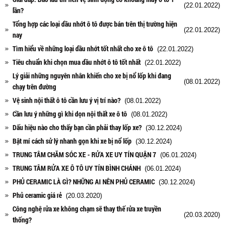
(22.01.2022)
lần?
Tổng hợp các loại dầu nhớt ô tô được bán trên thị trường hiện
(22.01.2022)
nay
Tìm hiểu về những loại dầu nhớt tốt nhất cho xe ô tô
(22.01.2022)
Tiêu chuẩn khi chọn mua dầu nhớt ô tô tốt nhất
(22.01.2022)
Lý giải những nguyên nhân khiến cho xe bị nổ lốp khi đang
(08.01.2022)
chạy trên đường
Vệ sinh nội thất ô tô cần lưu ý vị trí nào?
(08.01.2022)
Cần lưu ý những gì khi dọn nội thất xe ô tô
(08.01.2022)
Dấu hiệu nào cho thấy bạn cần phải thay lốp xe?
(30.12.2024)
Bật mí cách sử lý nhanh gọn khi xe bị nổ lốp
(30.12.2024)
TRUNG TÂM CHĂM SÓC XE - RỬA XE UY TÍN QUẬN 7
(06.01.2024)
TRUNG TÂM RỬA XE Ô TÔ UY TÍN BÌNH CHÁNH
(06.01.2024)
PHỦ CERAMIC LÀ GÌ? NHỮNG AI NÊN PHỦ CERAMIC
(30.12.2024)
Phủ ceramic giá rẻ
(20.03.2020)
Công nghệ rửa xe không chạm sẽ thay thế rửa xe truyền
(20.03.2020)
thống?