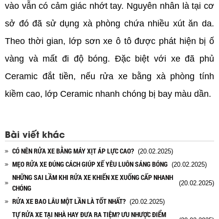
vào vẫn có cảm giác nhớt tay. Nguyên nhân là tại cơ
sở đó đã sử dụng xà phòng chứa nhiều xút ăn da.
Theo thời gian, lớp sơn xe ô tô được phát hiện bị ố
vàng và mất đi độ bóng. Đặc biệt với xe đã phủ
Ceramic đắt tiền, nếu rửa xe bằng xà phòng tính
kiềm cao, lớp Ceramic nhanh chóng bị bay màu dần.
Bài viết khác
CÓ NÊN RỬA XE BẰNG MÁY XỊT ÁP LỰC CAO?
(20.02.2025)
MẸO RỬA XE ĐÚNG CÁCH GIÚP XẾ YÊU LUÔN SÁNG BÓNG
(20.02.2025)
NHỮNG SAI LẦM KHI RỬA XE KHIẾN XE XUỐNG CẤP NHANH
(20.02.2025)
CHÓNG
RỬA XE BAO LÂU MỘT LẦN LÀ TỐT NHẤT?
(20.02.2025)
TỰ RỬA XE TẠI NHÀ HAY ĐƯA RA TIỆM? ƯU NHƯỢC ĐIỂM