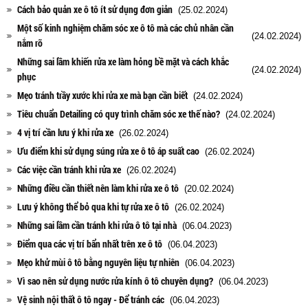
Cách bảo quản xe ô tô ít sử dụng đơn giản
(25.02.2024)
Một số kinh nghiệm chăm sóc xe ô tô mà các chủ nhân cần
(24.02.2024)
nắm rõ
Những sai lầm khiến rửa xe làm hỏng bề mặt và cách khắc
(24.02.2024)
phục
Mẹo tránh trầy xước khi rửa xe mà bạn cần biết
(24.02.2024)
Tiêu chuẩn Detailing có quy trình chăm sóc xe thế nào?
(24.02.2024)
4 vị trí cần lưu ý khi rửa xe
(26.02.2024)
Ưu điểm khi sử dụng súng rửa xe ô tô áp suất cao
(26.02.2024)
Các việc cần tránh khi rửa xe
(26.02.2024)
Những điều cần thiết nên làm khi rửa xe ô tô
(20.02.2024)
Lưu ý không thể bỏ qua khi tự rửa xe ô tô
(26.02.2024)
Những sai lầm cần tránh khi rửa ô tô tại nhà
(06.04.2023)
Điểm qua các vị trí bẩn nhất trên xe ô tô
(06.04.2023)
Mẹo khử mùi ô tô bằng nguyên liệu tự nhiên
(06.04.2023)
Vì sao nên sử dụng nước rửa kính ô tô chuyên dụng?
(06.04.2023)
Vệ sinh nội thất ô tô ngay - Để tránh các
(06.04.2023)