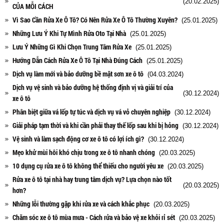
(20.02.2025)
CỦA MỖI CÁCH
Vì Sao Cần Rửa Xe Ô Tô? Có Nên Rửa Xe Ô Tô Thường Xuyên?
(25.01.2025)
Những Lưu Ý Khi Tự Mình Rửa Oto Tại Nhà
(25.01.2025)
Lưu Ý Những Gì Khi Chọn Trung Tâm Rửa Xe
(25.01.2025)
Hướng Dẫn Cách Rửa Xe Ô Tô Tại Nhà Đúng Cách
(25.01.2025)
Dịch vụ làm mới và bảo dưỡng bề mặt sơn xe ô tô
(04.03.2024)
Dịch vụ vệ sinh và bảo dưỡng hệ thống định vị và giải trí của
(30.12.2024)
xe ô tô
Phân biệt giữa vá lốp tự túc và dịch vụ vá vỏ chuyên nghiệp
(30.12.2024)
Giải pháp tạm thời và khi cần phải thay thế lốp sau khi bị hỏng
(30.12.2024)
Vệ sinh và làm sạch động cơ xe ô tô có lợi ích gì?
(30.12.2024)
Mẹo khử mùi hôi khó chịu trong xe ô tô nhanh chóng
(20.03.2025)
10 dụng cụ rửa xe ô tô không thể thiếu cho người yêu xe
(20.03.2025)
Rửa xe ô tô tại nhà hay trung tâm dịch vụ? Lựa chọn nào tốt
(20.03.2025)
hơn?
Những lỗi thường gặp khi rửa xe và cách khắc phục
(20.03.2025)
Chăm sóc xe ô tô mùa mưa - Cách rửa và bảo vệ xe khỏi rỉ sét
(20.03.2025)