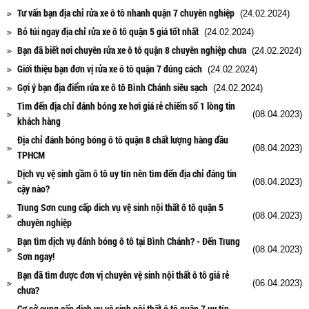
Tư vấn bạn địa chỉ rửa xe ô tô nhanh quận 7 chuyên nghiệp
(24.02.2024)
Bỏ túi ngay địa chỉ rửa xe ô tô quận 5 giá tốt nhất
(24.02.2024)
Bạn đã biết nơi chuyên rửa xe ô tô quận 8 chuyên nghiệp chưa
(24.02.2024)
Giới thiệu bạn đơn vị rửa xe ô tô quận 7 đúng cách
(24.02.2024)
Gợi ý bạn địa điểm rửa xe ô tô Bình Chánh siêu sạch
(24.02.2024)
Tìm đến địa chỉ đánh bóng xe hơi giá rẻ chiếm số 1 lòng tin
(08.04.2023)
khách hàng
Địa chỉ đánh bóng bóng ô tô quận 8 chất lượng hàng đầu
(08.04.2023)
TPHCM
Dịch vụ vệ sinh gầm ô tô uy tín nên tìm đến địa chỉ đáng tin
(08.04.2023)
cậy nào?
Trung Sơn cung cấp dich vụ vệ sinh nội thất ô tô quận 5
(08.04.2023)
chuyên nghiệp
Bạn tìm dịch vụ đánh bóng ô tô tại Bình Chánh? - Đến Trung
(08.04.2023)
Sơn ngay!
Bạn đã tìm được đơn vị chuyên vệ sinh nội thất ô tô giá rẻ
(06.04.2023)
chưa?
Cơ sở cung cấp dịch vụ vệ sinh nội thất ô tô quận 7 uy tín