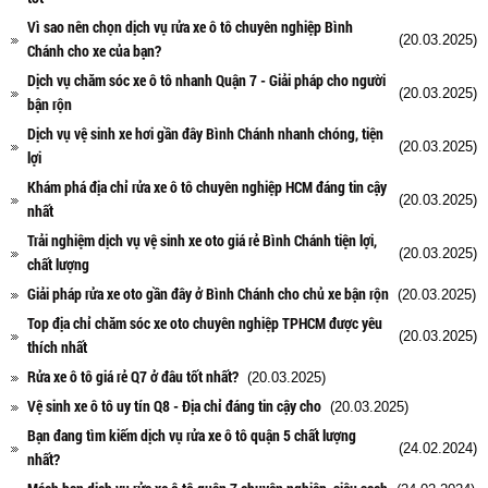
Vì sao nên chọn dịch vụ rửa xe ô tô chuyên nghiệp Bình
(20.03.2025)
Chánh cho xe của bạn?
Dịch vụ chăm sóc xe ô tô nhanh Quận 7 - Giải pháp cho người
(20.03.2025)
bận rộn
Dịch vụ vệ sinh xe hơi gần đây Bình Chánh nhanh chóng, tiện
(20.03.2025)
lợi
Khám phá địa chỉ rửa xe ô tô chuyên nghiệp HCM đáng tin cậy
(20.03.2025)
nhất
Trải nghiệm dịch vụ vệ sinh xe oto giá rẻ Bình Chánh tiện lợi,
(20.03.2025)
chất lượng
Giải pháp rửa xe oto gần đây ở Bình Chánh cho chủ xe bận rộn
(20.03.2025)
Top địa chỉ chăm sóc xe oto chuyên nghiệp TPHCM được yêu
(20.03.2025)
thích nhất
Rửa xe ô tô giá rẻ Q7 ở đâu tốt nhất?
(20.03.2025)
Vệ sinh xe ô tô uy tín Q8 - Địa chỉ đáng tin cậy cho
(20.03.2025)
Bạn đang tìm kiếm dịch vụ rửa xe ô tô quận 5 chất lượng
(24.02.2024)
nhất?