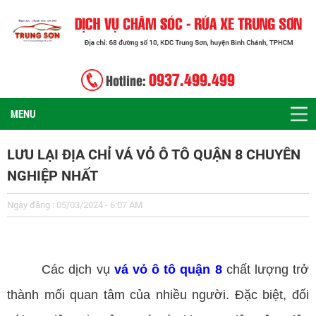
0937.499.499
Hotline:
MENU
LƯU LẠI ĐỊA CHỈ VÁ VỎ Ô TÔ QUẬN 8 CHUYÊN
NGHIỆP NHẤT
Ngày đăng : 05/03/2024 - 6:07 AM
vá vỏ ô tô quận 8
Các dịch vụ
vá vỏ ô tô quận 8
chất lượng trở
thành mối quan tâm của nhiều người. Đặc biệt, đối