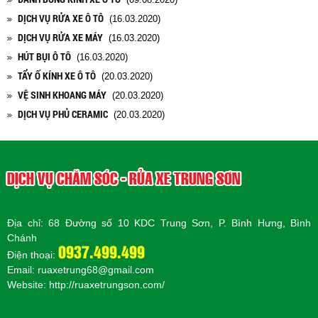
DỊCH VỤ RỬA XE Ô TÔ
(16.03.2020)
DỊCH VỤ RỬA XE MÁY
(16.03.2020)
HÚT BỤI Ô TÔ
(16.03.2020)
TẨY Ố KÍNH XE Ô TÔ
(20.03.2020)
VỆ SINH KHOANG MÁY
(20.03.2020)
DỊCH VỤ PHỦ CERAMIC
(20.03.2020)
DỊCH VỤ CHĂM SÓC - RỬA XE TRUNG SƠN
Địa chỉ: 68 Đường số 10 KDC Trung Sơn, P. Bình Hưng, Bình
Chánh
0937.499.499
Điện thoại:
Email: ruaxetrung68@gmail.com
Website:
http://ruaxetrungson.com/