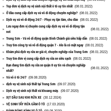
Top đơn vị dịch vụ vệ sinh nội thất ô tô uy tín nhất
(08.01.2022)
Ở đâu cung cấp dịch vụ vá vỏ di động chuyên nghiệp?
(08.01.2022)
Dịch vụ vá vỏ di động 24/7 - Phục vụ tận tâm, chu đáo
(08.01.2022)
Lưu ngay đơn vị chuyên cung cấp dịch vụ vá vỏ di động tận
(08.01.2022)
nơi
Trung Sơn - Vá vỏ di động quận Bình Chánh giá siêu hấp dẫn
(08.01.2022)
Truy tìm công ty vá vỏ di động quận 7 - Alo là có mặt ngay
(08.01.2022)
Khám phá dịch vụ rửa xe giá rẻ, chuyên nghiệp của Trung Sơn
(08.01.2022)
Truy tìm đơn vị cung cấp dịch vụ rửa xe siêu sạch
(08.01.2022)
Bạn đang tìm dịch vụ rửa xe quận 8 uy tín và chuyên nghiệp
(08.01.2022)
nhất?
Vá vỏ ô tô 24/7
(09.08.2020)
dịch vụ vệ sinh nội thất tại Trung Sơn
(09.07.2020)
Dịch vụ vệ sinh nội thất và khoang máy.
(09.07.2020)
XỊT DẦU SAU KHI RỬA XE
(30.12.2024)
VỆ SINH TẨY RỬA GẦM Ô TÔ
(17.03.2020)
ĐÁNH BÓNG KÍNH XE Ô TÔ
(09.08.2020)