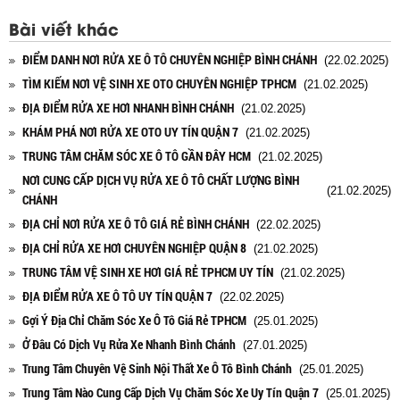
Bài viết khác
ĐIỂM DANH NƠI RỬA XE Ô TÔ CHUYÊN NGHIỆP BÌNH CHÁNH
(22.02.2025)
TÌM KIẾM NƠI VỆ SINH XE OTO CHUYÊN NGHIỆP TPHCM
(21.02.2025)
ĐỊA ĐIỂM RỬA XE HƠI NHANH BÌNH CHÁNH
(21.02.2025)
KHÁM PHÁ NƠI RỬA XE OTO UY TÍN QUẬN 7
(21.02.2025)
TRUNG TÂM CHĂM SÓC XE Ô TÔ GẦN ĐÂY HCM
(21.02.2025)
NƠI CUNG CẤP DỊCH VỤ RỬA XE Ô TÔ CHẤT LƯỢNG BÌNH
(21.02.2025)
CHÁNH
ĐỊA CHỈ NƠI RỬA XE Ô TÔ GIÁ RẺ BÌNH CHÁNH
(22.02.2025)
ĐỊA CHỈ RỬA XE HƠI CHUYÊN NGHIỆP QUẬN 8
(21.02.2025)
TRUNG TÂM VỆ SINH XE HƠI GIÁ RẺ TPHCM UY TÍN
(21.02.2025)
ĐỊA ĐIỂM RỬA XE Ô TÔ UY TÍN QUẬN 7
(22.02.2025)
Gợi Ý Địa Chỉ Chăm Sóc Xe Ô Tô Giá Rẻ TPHCM
(25.01.2025)
Ở Đâu Có Dịch Vụ Rửa Xe Nhanh Bình Chánh
(27.01.2025)
Trung Tâm Chuyên Vệ Sinh Nội Thất Xe Ô Tô Bình Chánh
(25.01.2025)
Trung Tâm Nào Cung Cấp Dịch Vụ Chăm Sóc Xe Uy Tín Quận 7
(25.01.2025)