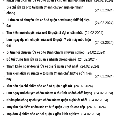
Mách bạn dịch vụ rửa xe ô tô quận 7 chuyên nghiệp, siêu sạch
(24.02.2024)
Địa chỉ rửa xe ô tô tại Bình Chánh chuyên nghiệp nhanh
(24.02.2024)
chóng
Đi tìm cơ sở chuyên rửa xe ô tô quận 5 với trang thiết bị hiện
(24.02.2024)
đại
Tìm kiếm nơi chuyên rửa xe ô tô quận 8 đạt chuẩn nhất
(24.02.2024)
Lưu ngay địa chỉ chuyên rửa xe ô tô quận 7 với máy móc hiện
(24.02.2024)
đại
Đi tìm nơi chuyên rửa xe ô tô Bình Chánh chuyên nghiệp
(24.02.2024)
Bỏ túi trung tâm rửa xe quận 7 nhanh chóng giá rẻ
(24.02.2024)
Tham khảo ngay đơn vị rửa xe giá rẻ quận 7 tốt nhất
(24.02.2024)
Tìm kiếm dịch vụ rửa xe ô tô Bình Chánh chất lượng số 1 hiện
(24.02.2024)
nay
Tìm đâu địa chỉ chăm sóc xe ô tô quận 5 giá tốt
(24.02.2024)
Lưu ngay nơi chuyên chăm sóc xe ô tô Bình Chánh chất lượng
(24.02.2024)
Khám phá công ty chuyên chăm sóc xe quận 8 giá tốt nhất
(24.02.2024)
Truy tìm địa điểm chăm sóc xe ô tô quận 7 uy tín cao cấp
(24.02.2024)
Top đơn vị chăm sóc xe hơi quận 7 giàu kinh nghiệm
(24.02.2024)