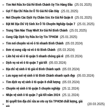
Tìm Nơi Rửa Xe Giá Rẻ Bình Chánh Uy Tín Hàng Đầu
(25.01.2025)
Gợi Ý Địa Chỉ Rửa Xe Ô Tô Giá Rẻ Gần Đây
(25.01.2025)
Nơi Chuyên Các Dịch Vụ Chăm Sóc Xe Giá Rẻ Quận 8
(25.01.2025)
Bật Mí Địa Chỉ Vệ Sinh Xe Ô Tô Chuyên Nghiệp Quận 7
(25.01.2025)
Trung Tâm Nào Thay Nhớt Xe Giá Rẻ Bình Chánh
(25.01.2025)
Cung Cấp Dịch Vụ Rửa Xe Uy Tín TPHCM
(25.01.2025)
Tìm nơi chuyên vá vỏ ô tô nhanh Bình Chánh
(05.03.2024)
Đơn vị cung cấp vá vỏ ô tô Bình Chánh
(05.03.2024)
Liên hệ vá vỏ ô tô quận 5 nhanh chóng giá rẻ
(05.03.2024)
Dịch vụ vá vỏ ô tô quận 7 giá tốt
(05.03.2024)
Địa chỉ vệ sinh ô tô giá rẻ Bình Chánh sạch
(05.03.2024)
Lưu ngay nơi vệ sinh ô tô Bình Chánh nhanh sạch đẹp
(05.03.2024)
Tìm dịch vụ vệ sinh ô tô quận 8 chất lượng
(05.03.2024)
Chuyên vệ sinh ô tô quận 5 chuyên nghiệp
(25.11.2024)
Nhận vệ sinh ô tô quận 7 giá tốt năm 2024
(25.11.2024)
Bí quyết tìm địa chỉ rửa xe oto uy tín TPHCM chất lượng, giá
(20.03.2025)
tốt