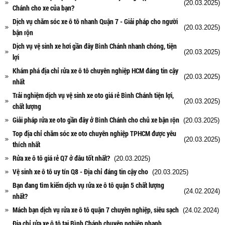
(20.03.2025)
Chánh cho xe của bạn?
Dịch vụ chăm sóc xe ô tô nhanh Quận 7 - Giải pháp cho người
(20.03.2025)
bận rộn
Dịch vụ vệ sinh xe hơi gần đây Bình Chánh nhanh chóng, tiện
(20.03.2025)
lợi
Khám phá địa chỉ rửa xe ô tô chuyên nghiệp HCM đáng tin cậy
(20.03.2025)
nhất
Trải nghiệm dịch vụ vệ sinh xe oto giá rẻ Bình Chánh tiện lợi,
(20.03.2025)
chất lượng
Giải pháp rửa xe oto gần đây ở Bình Chánh cho chủ xe bận rộn
(20.03.2025)
Top địa chỉ chăm sóc xe oto chuyên nghiệp TPHCM được yêu
(20.03.2025)
thích nhất
Rửa xe ô tô giá rẻ Q7 ở đâu tốt nhất?
(20.03.2025)
Vệ sinh xe ô tô uy tín Q8 - Địa chỉ đáng tin cậy cho
(20.03.2025)
Bạn đang tìm kiếm dịch vụ rửa xe ô tô quận 5 chất lượng
(24.02.2024)
nhất?
Mách bạn dịch vụ rửa xe ô tô quận 7 chuyên nghiệp, siêu sạch
(24.02.2024)
Địa chỉ rửa xe ô tô tại Bình Chánh chuyên nghiệp nhanh