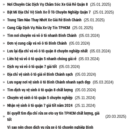
Nơi Chuyên Các Dịch Vụ Chăm Sóc Xe Giá Rẻ Quận 8
(25.01.2025)
Bật Mí Địa Chỉ Vệ Sinh Xe Ô Tô Chuyên Nghiệp Quận 7
(25.01.2025)
Trung Tâm Nào Thay Nhớt Xe Giá Rẻ Bình Chánh
(25.01.2025)
Cung Cấp Dịch Vụ Rửa Xe Uy Tín TPHCM
(25.01.2025)
Tìm nơi chuyên vá vỏ ô tô nhanh Bình Chánh
(05.03.2024)
Đơn vị cung cấp vá vỏ ô tô Bình Chánh
(05.03.2024)
Lưu lại địa chỉ vá vỏ ô tô quận 8 chuyên nghiệp nhất
(05.03.2024)
Liên hệ vá vỏ ô tô quận 5 nhanh chóng giá rẻ
(05.03.2024)
Dịch vụ vá vỏ ô tô quận 7 giá tốt
(05.03.2024)
Địa chỉ vệ sinh ô tô giá rẻ Bình Chánh sạch
(05.03.2024)
Lưu ngay nơi vệ sinh ô tô Bình Chánh nhanh sạch đẹp
(05.03.2024)
Tìm dịch vụ vệ sinh ô tô quận 8 chất lượng
(05.03.2024)
Chuyên vệ sinh ô tô quận 5 chuyên nghiệp
(25.11.2024)
Nhận vệ sinh ô tô quận 7 giá tốt năm 2024
(25.11.2024)
Bí quyết tìm địa chỉ rửa xe oto uy tín TPHCM chất lượng, giá
(20.03.2025)
tốt
Vì sao nên chọn dịch vụ rửa xe ô tô chuyên nghiệp Bình