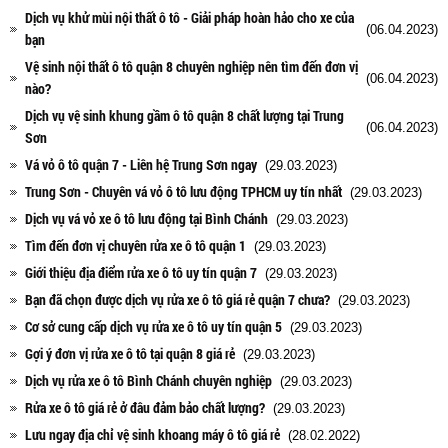
Dịch vụ khử mùi nội thất ô tô - Giải pháp hoàn hảo cho xe của
(06.04.2023)
bạn
Vệ sinh nội thất ô tô quận 8 chuyên nghiệp nên tìm đến đơn vị
(06.04.2023)
nào?
Dịch vụ vệ sinh khung gầm ô tô quận 8 chất lượng tại Trung
(06.04.2023)
Sơn
Vá vỏ ô tô quận 7 - Liên hệ Trung Sơn ngay
(29.03.2023)
Trung Sơn - Chuyên vá vỏ ô tô lưu động TPHCM uy tín nhất
(29.03.2023)
Dịch vụ vá vỏ xe ô tô lưu động tại Bình Chánh
(29.03.2023)
Tìm đến đơn vị chuyên rửa xe ô tô quận 1
(29.03.2023)
Giới thiệu địa điểm rửa xe ô tô uy tín quận 7
(29.03.2023)
Bạn đã chọn được dịch vụ rửa xe ô tô giá rẻ quận 7 chưa?
(29.03.2023)
Cơ sở cung cấp dịch vụ rửa xe ô tô uy tín quận 5
(29.03.2023)
Gợi ý đơn vị rửa xe ô tô tại quận 8 giá rẻ
(29.03.2023)
Dịch vụ rửa xe ô tô Bình Chánh chuyên nghiệp
(29.03.2023)
Rửa xe ô tô giá rẻ ở đâu đảm bảo chất lượng?
(29.03.2023)
Lưu ngay địa chỉ vệ sinh khoang máy ô tô giá rẻ
(28.02.2022)