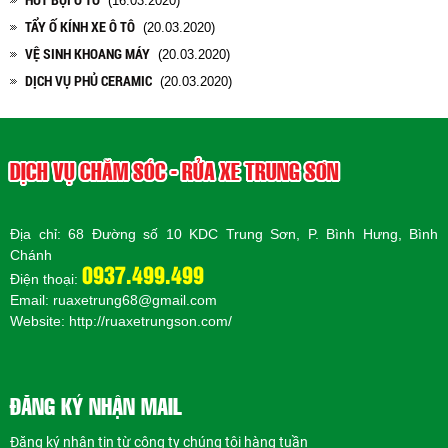
(16.03.2020)
TẨY Ố KÍNH XE Ô TÔ
(20.03.2020)
VỆ SINH KHOANG MÁY
(20.03.2020)
DỊCH VỤ PHỦ CERAMIC
(20.03.2020)
DỊCH VỤ CHĂM SÓC - RỬA XE TRUNG SƠN
Địa chỉ: 68 Đường số 10 KDC Trung Sơn, P. Bình Hưng, Bình
Chánh
0937.499.499
Điện thoại:
Email: ruaxetrung68@gmail.com
Website:
http://ruaxetrungson.com/
ĐĂNG KÝ NHẬN MAIL
Đăng ký nhận tin từ công ty chúng tôi hàng tuần