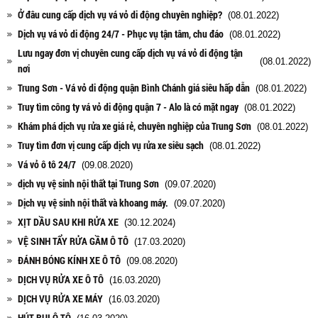
Ở đâu cung cấp dịch vụ vá vỏ di động chuyên nghiệp?
(08.01.2022)
Dịch vụ vá vỏ di động 24/7 - Phục vụ tận tâm, chu đáo
(08.01.2022)
Lưu ngay đơn vị chuyên cung cấp dịch vụ vá vỏ di động tận
(08.01.2022)
nơi
Trung Sơn - Vá vỏ di động quận Bình Chánh giá siêu hấp dẫn
(08.01.2022)
Truy tìm công ty vá vỏ di động quận 7 - Alo là có mặt ngay
(08.01.2022)
Khám phá dịch vụ rửa xe giá rẻ, chuyên nghiệp của Trung Sơn
(08.01.2022)
Truy tìm đơn vị cung cấp dịch vụ rửa xe siêu sạch
(08.01.2022)
Vá vỏ ô tô 24/7
(09.08.2020)
dịch vụ vệ sinh nội thất tại Trung Sơn
(09.07.2020)
Dịch vụ vệ sinh nội thất và khoang máy.
(09.07.2020)
XỊT DẦU SAU KHI RỬA XE
(30.12.2024)
VỆ SINH TẨY RỬA GẦM Ô TÔ
(17.03.2020)
ĐÁNH BÓNG KÍNH XE Ô TÔ
(09.08.2020)
DỊCH VỤ RỬA XE Ô TÔ
(16.03.2020)
DỊCH VỤ RỬA XE MÁY
(16.03.2020)
HÚT BỤI Ô TÔ