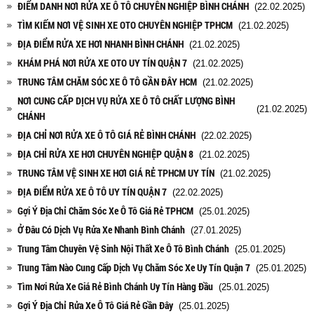
ĐIỂM DANH NƠI RỬA XE Ô TÔ CHUYÊN NGHIỆP BÌNH CHÁNH
(22.02.2025)
TÌM KIẾM NƠI VỆ SINH XE OTO CHUYÊN NGHIỆP TPHCM
(21.02.2025)
ĐỊA ĐIỂM RỬA XE HƠI NHANH BÌNH CHÁNH
(21.02.2025)
KHÁM PHÁ NƠI RỬA XE OTO UY TÍN QUẬN 7
(21.02.2025)
TRUNG TÂM CHĂM SÓC XE Ô TÔ GẦN ĐÂY HCM
(21.02.2025)
NƠI CUNG CẤP DỊCH VỤ RỬA XE Ô TÔ CHẤT LƯỢNG BÌNH
(21.02.2025)
CHÁNH
ĐỊA CHỈ NƠI RỬA XE Ô TÔ GIÁ RẺ BÌNH CHÁNH
(22.02.2025)
ĐỊA CHỈ RỬA XE HƠI CHUYÊN NGHIỆP QUẬN 8
(21.02.2025)
TRUNG TÂM VỆ SINH XE HƠI GIÁ RẺ TPHCM UY TÍN
(21.02.2025)
ĐỊA ĐIỂM RỬA XE Ô TÔ UY TÍN QUẬN 7
(22.02.2025)
Gợi Ý Địa Chỉ Chăm Sóc Xe Ô Tô Giá Rẻ TPHCM
(25.01.2025)
Ở Đâu Có Dịch Vụ Rửa Xe Nhanh Bình Chánh
(27.01.2025)
Trung Tâm Chuyên Vệ Sinh Nội Thất Xe Ô Tô Bình Chánh
(25.01.2025)
Trung Tâm Nào Cung Cấp Dịch Vụ Chăm Sóc Xe Uy Tín Quận 7
(25.01.2025)
Tìm Nơi Rửa Xe Giá Rẻ Bình Chánh Uy Tín Hàng Đầu
(25.01.2025)
Gợi Ý Địa Chỉ Rửa Xe Ô Tô Giá Rẻ Gần Đây
(25.01.2025)