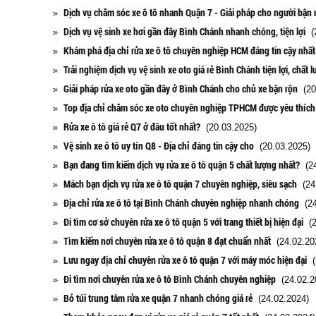
Dịch vụ chăm sóc xe ô tô nhanh Quận 7 - Giải pháp cho người bận 
Dịch vụ vệ sinh xe hơi gần đây Bình Chánh nhanh chóng, tiện lợi
(2
Khám phá địa chỉ rửa xe ô tô chuyên nghiệp HCM đáng tin cậy nhất
Trải nghiệm dịch vụ vệ sinh xe oto giá rẻ Bình Chánh tiện lợi, chất 
Giải pháp rửa xe oto gần đây ở Bình Chánh cho chủ xe bận rộn
(20
Top địa chỉ chăm sóc xe oto chuyên nghiệp TPHCM được yêu thích
Rửa xe ô tô giá rẻ Q7 ở đâu tốt nhất?
(20.03.2025)
Vệ sinh xe ô tô uy tín Q8 - Địa chỉ đáng tin cậy cho
(20.03.2025)
Bạn đang tìm kiếm dịch vụ rửa xe ô tô quận 5 chất lượng nhất?
(24
Mách bạn dịch vụ rửa xe ô tô quận 7 chuyên nghiệp, siêu sạch
(24.
Địa chỉ rửa xe ô tô tại Bình Chánh chuyên nghiệp nhanh chóng
(24
Đi tìm cơ sở chuyên rửa xe ô tô quận 5 với trang thiết bị hiện đại
(2
Tìm kiếm nơi chuyên rửa xe ô tô quận 8 đạt chuẩn nhất
(24.02.20
Lưu ngay địa chỉ chuyên rửa xe ô tô quận 7 với máy móc hiện đại
(2
Đi tìm nơi chuyên rửa xe ô tô Bình Chánh chuyên nghiệp
(24.02.2
Bỏ túi trung tâm rửa xe quận 7 nhanh chóng giá rẻ
(24.02.2024)