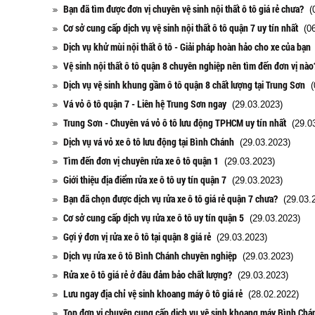
Bạn đã tìm được đơn vị chuyên vệ sinh nội thất ô tô giá rẻ chưa?
(0
Cơ sở cung cấp dịch vụ vệ sinh nội thất ô tô quận 7 uy tín nhất
(06
Dịch vụ khử mùi nội thất ô tô - Giải pháp hoàn hảo cho xe của bạn
Vệ sinh nội thất ô tô quận 8 chuyên nghiệp nên tìm đến đơn vị nào
Dịch vụ vệ sinh khung gầm ô tô quận 8 chất lượng tại Trung Sơn
(0
Vá vỏ ô tô quận 7 - Liên hệ Trung Sơn ngay
(29.03.2023)
Trung Sơn - Chuyên vá vỏ ô tô lưu động TPHCM uy tín nhất
(29.03
Dịch vụ vá vỏ xe ô tô lưu động tại Bình Chánh
(29.03.2023)
Tìm đến đơn vị chuyên rửa xe ô tô quận 1
(29.03.2023)
Giới thiệu địa điểm rửa xe ô tô uy tín quận 7
(29.03.2023)
Bạn đã chọn được dịch vụ rửa xe ô tô giá rẻ quận 7 chưa?
(29.03.2
Cơ sở cung cấp dịch vụ rửa xe ô tô uy tín quận 5
(29.03.2023)
Gợi ý đơn vị rửa xe ô tô tại quận 8 giá rẻ
(29.03.2023)
Dịch vụ rửa xe ô tô Bình Chánh chuyên nghiệp
(29.03.2023)
Rửa xe ô tô giá rẻ ở đâu đảm bảo chất lượng?
(29.03.2023)
Lưu ngay địa chỉ vệ sinh khoang máy ô tô giá rẻ
(28.02.2022)
Top đơn vị chuyên cung cấp dịch vụ vệ sinh khoang máy Bình Chá