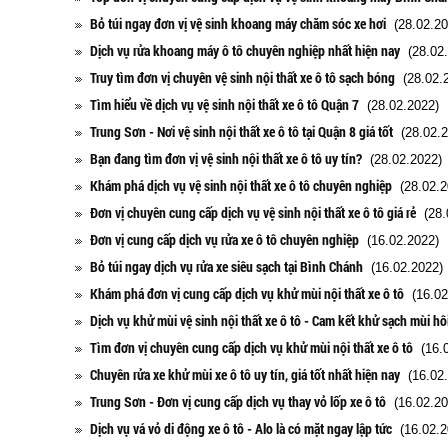
Bỏ túi ngay đơn vị vệ sinh khoang máy chăm sóc xe hơi
(28.02.20
Dịch vụ rửa khoang máy ô tô chuyên nghiệp nhất hiện nay
(28.02.
Truy tìm đơn vị chuyên vệ sinh nội thất xe ô tô sạch bóng
(28.02.2
Tìm hiểu về dịch vụ vệ sinh nội thất xe ô tô Quận 7
(28.02.2022)
Trung Sơn - Nơi vệ sinh nội thất xe ô tô tại Quận 8 giá tốt
(28.02.2
Bạn đang tìm đơn vị vệ sinh nội thất xe ô tô uy tín?
(28.02.2022)
Khám phá dịch vụ vệ sinh nội thất xe ô tô chuyên nghiệp
(28.02.2
Đơn vị chuyên cung cấp dịch vụ vệ sinh nội thất xe ô tô giá rẻ
(28.
Đơn vị cung cấp dịch vụ rửa xe ô tô chuyên nghiệp
(16.02.2022)
Bỏ túi ngay dịch vụ rửa xe siêu sạch tại Bình Chánh
(16.02.2022)
Khám phá đơn vị cung cấp dịch vụ khử mùi nội thất xe ô tô
(16.02
Dịch vụ khử mùi vệ sinh nội thất xe ô tô - Cam kết khử sạch mùi hô
Tìm đơn vị chuyên cung cấp dịch vụ khử mùi nội thất xe ô tô
(16.0
Chuyên rửa xe khử mùi xe ô tô uy tín, giá tốt nhất hiện nay
(16.02.
Trung Sơn - Đơn vị cung cấp dịch vụ thay vỏ lốp xe ô tô
(16.02.20
Dịch vụ vá vỏ di động xe ô tô - Alo là có mặt ngay lập tức
(16.02.2