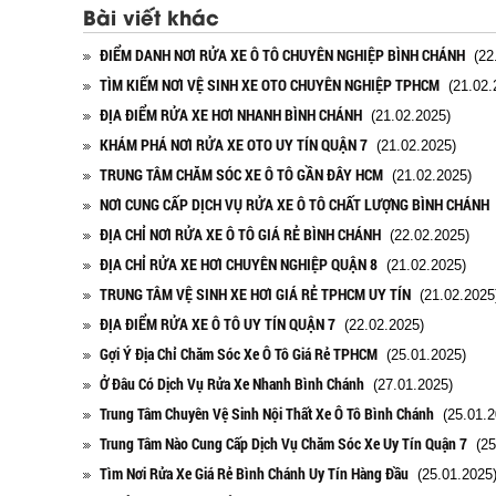
Bài viết khác
ĐIỂM DANH NƠI RỬA XE Ô TÔ CHUYÊN NGHIỆP BÌNH CHÁNH
(22.
TÌM KIẾM NƠI VỆ SINH XE OTO CHUYÊN NGHIỆP TPHCM
(21.02.
ĐỊA ĐIỂM RỬA XE HƠI NHANH BÌNH CHÁNH
(21.02.2025)
KHÁM PHÁ NƠI RỬA XE OTO UY TÍN QUẬN 7
(21.02.2025)
TRUNG TÂM CHĂM SÓC XE Ô TÔ GẦN ĐÂY HCM
(21.02.2025)
NƠI CUNG CẤP DỊCH VỤ RỬA XE Ô TÔ CHẤT LƯỢNG BÌNH CHÁNH
ĐỊA CHỈ NƠI RỬA XE Ô TÔ GIÁ RẺ BÌNH CHÁNH
(22.02.2025)
ĐỊA CHỈ RỬA XE HƠI CHUYÊN NGHIỆP QUẬN 8
(21.02.2025)
TRUNG TÂM VỆ SINH XE HƠI GIÁ RẺ TPHCM UY TÍN
(21.02.2025
ĐỊA ĐIỂM RỬA XE Ô TÔ UY TÍN QUẬN 7
(22.02.2025)
Gợi Ý Địa Chỉ Chăm Sóc Xe Ô Tô Giá Rẻ TPHCM
(25.01.2025)
Ở Đâu Có Dịch Vụ Rửa Xe Nhanh Bình Chánh
(27.01.2025)
Trung Tâm Chuyên Vệ Sinh Nội Thất Xe Ô Tô Bình Chánh
(25.01.2
Trung Tâm Nào Cung Cấp Dịch Vụ Chăm Sóc Xe Uy Tín Quận 7
(25
Tìm Nơi Rửa Xe Giá Rẻ Bình Chánh Uy Tín Hàng Đầu
(25.01.2025