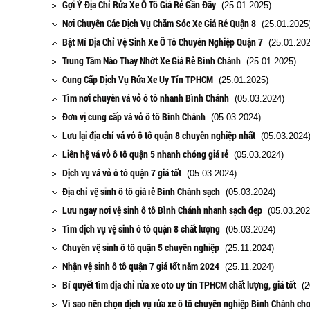
Gợi Ý Địa Chỉ Rửa Xe Ô Tô Giá Rẻ Gần Đây
(25.01.2025)
Nơi Chuyên Các Dịch Vụ Chăm Sóc Xe Giá Rẻ Quận 8
(25.01.2025
Bật Mí Địa Chỉ Vệ Sinh Xe Ô Tô Chuyên Nghiệp Quận 7
(25.01.202
Trung Tâm Nào Thay Nhớt Xe Giá Rẻ Bình Chánh
(25.01.2025)
Cung Cấp Dịch Vụ Rửa Xe Uy Tín TPHCM
(25.01.2025)
Tìm nơi chuyên vá vỏ ô tô nhanh Bình Chánh
(05.03.2024)
Đơn vị cung cấp vá vỏ ô tô Bình Chánh
(05.03.2024)
Lưu lại địa chỉ vá vỏ ô tô quận 8 chuyên nghiệp nhất
(05.03.2024
Liên hệ vá vỏ ô tô quận 5 nhanh chóng giá rẻ
(05.03.2024)
Dịch vụ vá vỏ ô tô quận 7 giá tốt
(05.03.2024)
Địa chỉ vệ sinh ô tô giá rẻ Bình Chánh sạch
(05.03.2024)
Lưu ngay nơi vệ sinh ô tô Bình Chánh nhanh sạch đẹp
(05.03.202
Tìm dịch vụ vệ sinh ô tô quận 8 chất lượng
(05.03.2024)
Chuyên vệ sinh ô tô quận 5 chuyên nghiệp
(25.11.2024)
Nhận vệ sinh ô tô quận 7 giá tốt năm 2024
(25.11.2024)
Bí quyết tìm địa chỉ rửa xe oto uy tín TPHCM chất lượng, giá tốt
(20
Vì sao nên chọn dịch vụ rửa xe ô tô chuyên nghiệp Bình Chánh cho