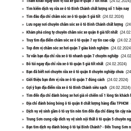
Tham khảo ngay đơn vị rửa xe giá rẻ quận 7 tốt nhất
(24.02.2024)
Tìm kiếm dịch vụ rửa xe ô tô Bình Chánh chất lượng số 1 hiện nay
(
Tìm đâu địa chỉ chăm sóc xe ô tô quận 5 giá tốt
(24.02.2024)
Lưu ngay nơi chuyên chăm sóc xe ô tô Bình Chánh chất lượng
(24.
Khám phá công ty chuyên chăm sóc xe quận 8 giá tốt nhất
(24.02
Truy tìm địa điểm chăm sóc xe ô tô quận 7 uy tín cao cấp
(24.02.2
Top đơn vị chăm sóc xe hơi quận 7 giàu kinh nghiệm
(24.02.2024
Tư vấn bạn địa chỉ rửa xe ô tô nhanh quận 7 chuyên nghiệp
(24.02
Bỏ túi ngay địa chỉ rửa xe ô tô quận 5 giá tốt nhất
(24.02.2024)
Bạn đã biết nơi chuyên rửa xe ô tô quận 8 chuyên nghiệp chưa
(24
Giới thiệu bạn đơn vị rửa xe ô tô quận 7 đúng cách
(24.02.2024)
Gợi ý bạn địa điểm rửa xe ô tô Bình Chánh siêu sạch
(24.02.2024)
Tìm đến địa chỉ đánh bóng xe hơi giá rẻ chiếm số 1 lòng tin khách
Địa chỉ đánh bóng bóng ô tô quận 8 chất lượng hàng đầu TPHCM
(
Dịch vụ vệ sinh gầm ô tô uy tín nên tìm đến địa chỉ đáng tin cậy nà
Trung Sơn cung cấp dich vụ vệ sinh nội thất ô tô quận 5 chuyên n
Bạn tìm dịch vụ đánh bóng ô tô tại Bình Chánh? - Đến Trung Sơn n