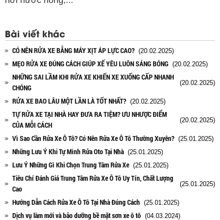
Bài viết khác
CÓ NÊN RỬA XE BẰNG MÁY XỊT ÁP LỰC CAO?
(20.02.2025)
MẸO RỬA XE ĐÚNG CÁCH GIÚP XẾ YÊU LUÔN SÁNG BÓNG
(20.02.2025)
NHỮNG SAI LẦM KHI RỬA XE KHIẾN XE XUỐNG CẤP NHANH
(20.02.2025)
CHÓNG
RỬA XE BAO LÂU MỘT LẦN LÀ TỐT NHẤT?
(20.02.2025)
TỰ RỬA XE TẠI NHÀ HAY ĐƯA RA TIỆM? ƯU NHƯỢC ĐIỂM
(20.02.2025)
CỦA MỖI CÁCH
Vì Sao Cần Rửa Xe Ô Tô? Có Nên Rửa Xe Ô Tô Thường Xuyên?
(25.01.2025)
Những Lưu Ý Khi Tự Mình Rửa Oto Tại Nhà
(25.01.2025)
Lưu Ý Những Gì Khi Chọn Trung Tâm Rửa Xe
(25.01.2025)
Tiêu Chí Đánh Giá Trung Tâm Rửa Xe Ô Tô Uy Tín, Chất Lượng
(25.01.2025)
Cao
Hướng Dẫn Cách Rửa Xe Ô Tô Tại Nhà Đúng Cách
(25.01.2025)
Dịch vụ làm mới và bảo dưỡng bề mặt sơn xe ô tô
(04.03.2024)