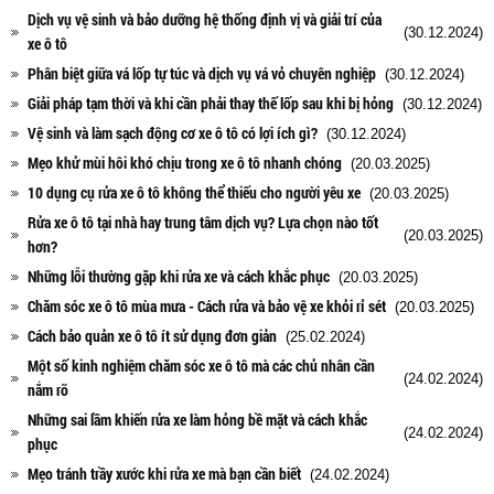
Dịch vụ vệ sinh và bảo dưỡng hệ thống định vị và giải trí của
(30.12.2024)
xe ô tô
Phân biệt giữa vá lốp tự túc và dịch vụ vá vỏ chuyên nghiệp
(30.12.2024)
Giải pháp tạm thời và khi cần phải thay thế lốp sau khi bị hỏng
(30.12.2024)
Vệ sinh và làm sạch động cơ xe ô tô có lợi ích gì?
(30.12.2024)
Mẹo khử mùi hôi khó chịu trong xe ô tô nhanh chóng
(20.03.2025)
10 dụng cụ rửa xe ô tô không thể thiếu cho người yêu xe
(20.03.2025)
Rửa xe ô tô tại nhà hay trung tâm dịch vụ? Lựa chọn nào tốt
(20.03.2025)
hơn?
Những lỗi thường gặp khi rửa xe và cách khắc phục
(20.03.2025)
Chăm sóc xe ô tô mùa mưa - Cách rửa và bảo vệ xe khỏi rỉ sét
(20.03.2025)
Cách bảo quản xe ô tô ít sử dụng đơn giản
(25.02.2024)
Một số kinh nghiệm chăm sóc xe ô tô mà các chủ nhân cần
(24.02.2024)
nắm rõ
Những sai lầm khiến rửa xe làm hỏng bề mặt và cách khắc
(24.02.2024)
phục
Mẹo tránh trầy xước khi rửa xe mà bạn cần biết
(24.02.2024)