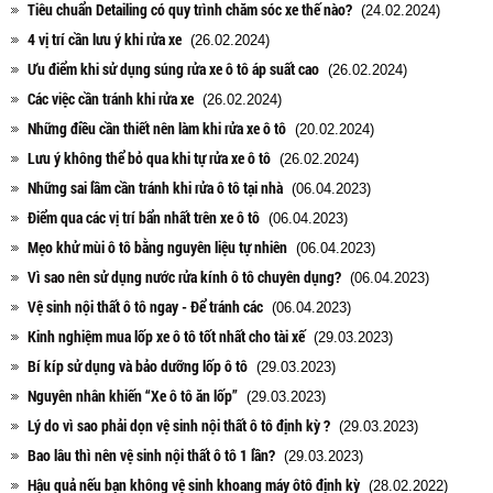
Tiêu chuẩn Detailing có quy trình chăm sóc xe thế nào?
(24.02.2024)
4 vị trí cần lưu ý khi rửa xe
(26.02.2024)
Ưu điểm khi sử dụng súng rửa xe ô tô áp suất cao
(26.02.2024)
Các việc cần tránh khi rửa xe
(26.02.2024)
Những điều cần thiết nên làm khi rửa xe ô tô
(20.02.2024)
Lưu ý không thể bỏ qua khi tự rửa xe ô tô
(26.02.2024)
Những sai lầm cần tránh khi rửa ô tô tại nhà
(06.04.2023)
Điểm qua các vị trí bẩn nhất trên xe ô tô
(06.04.2023)
Mẹo khử mùi ô tô bằng nguyên liệu tự nhiên
(06.04.2023)
Vì sao nên sử dụng nước rửa kính ô tô chuyên dụng?
(06.04.2023)
Vệ sinh nội thất ô tô ngay - Để tránh các
(06.04.2023)
Kinh nghiệm mua lốp xe ô tô tốt nhất cho tài xế
(29.03.2023)
Bí kíp sử dụng và bảo dưỡng lốp ô tô
(29.03.2023)
Nguyên nhân khiến “Xe ô tô ăn lốp”
(29.03.2023)
Lý do vì sao phải dọn vệ sinh nội thất ô tô định kỳ ?
(29.03.2023)
Bao lâu thì nên vệ sinh nội thất ô tô 1 lần?
(29.03.2023)
Hậu quả nếu bạn không vệ sinh khoang máy ôtô định kỳ
(28.02.2022)