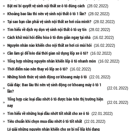
Bật mí bí quyết vệ sinh nội thất xe ô tô đúng cách
(28.02.2022)
Khoảng bao lâu thì nên vệ sinh nội thất ô tô 1 lần?
(28.02.2022)
Tại sao bạn cần phải vệ sinh nội thất xe hơi của mình?
(28.02.2022)
Tìm hiểu về dịch vụ dọn vệ sinh nội thất ô tô uy tín
(28.02.2022)
Cách khử mùi hôi điều hòa ô tô đơn giản ngay tại nhà
(16.02.2022)
Nguyên nhân nào khiến cho nội thất xe hơi có mùi hôi
(16.02.2022)
Cần làm gì để kéo dài thời gian sử dụng lốp xe ô tô?
(16.02.2022)
Tổng hợp những nguyên nhân khiến lốp ô tô nhanh mòn
(16.02.2022)
Thời điểm nào nên thay vỏ lốp xe ô tô?
(16.02.2022)
Những hình thức vệ sinh động cơ khoang máy ô tô
(22.01.2022)
Giải đáp: Bao lâu thì nên vệ sinh động cơ khoang máy ô tô 1
(22.01.2022)
lần?
Tổng hợp các loại dầu nhớt ô tô được bán trên thị trường hiện
(22.01.2022)
nay
Tìm hiểu về những loại dầu nhớt tốt nhất cho xe ô tô
(22.01.2022)
Tiêu chuẩn khi chọn mua dầu nhớt ô tô tốt nhất
(22.01.2022)
Lý giải những nguyên nhân khiến cho xe bị nổ lốp khi đang