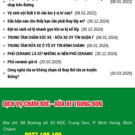
(08.01.2022)
chạy trên đường
Vệ sinh nội thất ô tô cần lưu ý vị trí nào?
(08.01.2022)
Dấu hiệu nào cho thấy bạn cần phải thay lốp xe?
(30.12.2024)
Bật mí cách sử lý nhanh gọn khi xe bị nổ lốp
(30.12.2024)
TRUNG TÂM CHĂM SÓC XE - RỬA XE UY TÍN QUẬN 7
(06.01.2024)
TRUNG TÂM RỬA XE Ô TÔ UY TÍN BÌNH CHÁNH
(06.01.2024)
PHỦ CERAMIC LÀ GÌ? NHỮNG AI NÊN PHỦ CERAMIC
(30.12.2024)
Phủ ceramic giá rẻ
(20.03.2020)
Công nghệ rửa xe không chạm sẽ thay thế rửa xe truyền
(20.03.2020)
thống?
DỊCH VỤ CHĂM SÓC - RỬA XE TRUNG SƠN
Địa chỉ: 68 Đường số 10 KDC Trung Sơn, P. Bình Hưng, Bình
Chánh