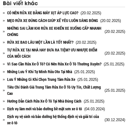
Bài viết khác
CÓ NÊN RỬA XE BẰNG MÁY XỊT ÁP LỰC CAO?
(20.02.2025)
MẸO RỬA XE ĐÚNG CÁCH GIÚP XẾ YÊU LUÔN SÁNG BÓNG
(20.02.2025)
NHỮNG SAI LẦM KHI RỬA XE KHIẾN XE XUỐNG CẤP NHANH
(20.02.2025)
CHÓNG
RỬA XE BAO LÂU MỘT LẦN LÀ TỐT NHẤT?
(20.02.2025)
TỰ RỬA XE TẠI NHÀ HAY ĐƯA RA TIỆM? ƯU NHƯỢC ĐIỂM
(20.02.2025)
CỦA MỖI CÁCH
Vì Sao Cần Rửa Xe Ô Tô? Có Nên Rửa Xe Ô Tô Thường Xuyên?
(25.01.2025)
Những Lưu Ý Khi Tự Mình Rửa Oto Tại Nhà
(25.01.2025)
Lưu Ý Những Gì Khi Chọn Trung Tâm Rửa Xe
(25.01.2025)
Tiêu Chí Đánh Giá Trung Tâm Rửa Xe Ô Tô Uy Tín, Chất Lượng
(25.01.2025)
Cao
Hướng Dẫn Cách Rửa Xe Ô Tô Tại Nhà Đúng Cách
(25.01.2025)
Dịch vụ làm mới và bảo dưỡng bề mặt sơn xe ô tô
(04.03.2024)
Dịch vụ vệ sinh và bảo dưỡng hệ thống định vị và giải trí của
(30.12.2024)
xe ô tô