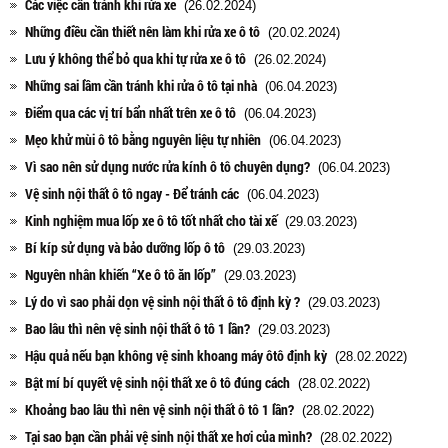
Các việc cần tránh khi rửa xe
(26.02.2024)
Những điều cần thiết nên làm khi rửa xe ô tô
(20.02.2024)
Lưu ý không thể bỏ qua khi tự rửa xe ô tô
(26.02.2024)
Những sai lầm cần tránh khi rửa ô tô tại nhà
(06.04.2023)
Điểm qua các vị trí bẩn nhất trên xe ô tô
(06.04.2023)
Mẹo khử mùi ô tô bằng nguyên liệu tự nhiên
(06.04.2023)
Vì sao nên sử dụng nước rửa kính ô tô chuyên dụng?
(06.04.2023)
Vệ sinh nội thất ô tô ngay - Để tránh các
(06.04.2023)
Kinh nghiệm mua lốp xe ô tô tốt nhất cho tài xế
(29.03.2023)
Bí kíp sử dụng và bảo dưỡng lốp ô tô
(29.03.2023)
Nguyên nhân khiến “Xe ô tô ăn lốp”
(29.03.2023)
Lý do vì sao phải dọn vệ sinh nội thất ô tô định kỳ ?
(29.03.2023)
Bao lâu thì nên vệ sinh nội thất ô tô 1 lần?
(29.03.2023)
Hậu quả nếu bạn không vệ sinh khoang máy ôtô định kỳ
(28.02.2022)
Bật mí bí quyết vệ sinh nội thất xe ô tô đúng cách
(28.02.2022)
Khoảng bao lâu thì nên vệ sinh nội thất ô tô 1 lần?
(28.02.2022)
Tại sao bạn cần phải vệ sinh nội thất xe hơi của mình?
(28.02.2022)