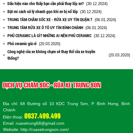
Dấu hiệu nào cho thấy bạn cần phải thay lốp xe?
(30.12.2024)
Bật mí cách sử lý nhanh gọn khi xe bị nổ lốp
(30.12.2024)
TRUNG TÂM CHĂM SÓC XE - RỬA XE UY TÍN QUẬN 7
(06.01.2024)
TRUNG TÂM RỬA XE Ô TÔ UY TÍN BÌNH CHÁNH
(06.01.2024)
PHỦ CERAMIC LÀ GÌ? NHỮNG AI NÊN PHỦ CERAMIC
(30.12.2024)
Phủ ceramic giá rẻ
(20.03.2020)
Công nghệ rửa xe không chạm sẽ thay thế rửa xe truyền
(20.03.2020)
thống?
DỊCH VỤ CHĂM SÓC - RỬA XE TRUNG SƠN
Địa chỉ: 68 Đường số 10 KDC Trung Sơn, P. Bình Hưng, Bình
Chánh
0937.499.499
Điện thoại:
Email: ruaxetrung68@gmail.com
Website:
http://ruaxetrungson.com/