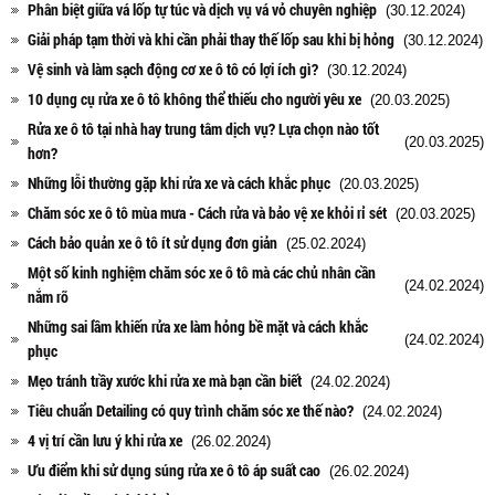
Phân biệt giữa vá lốp tự túc và dịch vụ vá vỏ chuyên nghiệp
(30.12.2024)
Giải pháp tạm thời và khi cần phải thay thế lốp sau khi bị hỏng
(30.12.2024)
Vệ sinh và làm sạch động cơ xe ô tô có lợi ích gì?
(30.12.2024)
10 dụng cụ rửa xe ô tô không thể thiếu cho người yêu xe
(20.03.2025)
Rửa xe ô tô tại nhà hay trung tâm dịch vụ? Lựa chọn nào tốt
(20.03.2025)
hơn?
Những lỗi thường gặp khi rửa xe và cách khắc phục
(20.03.2025)
Chăm sóc xe ô tô mùa mưa - Cách rửa và bảo vệ xe khỏi rỉ sét
(20.03.2025)
Cách bảo quản xe ô tô ít sử dụng đơn giản
(25.02.2024)
Một số kinh nghiệm chăm sóc xe ô tô mà các chủ nhân cần
(24.02.2024)
nắm rõ
Những sai lầm khiến rửa xe làm hỏng bề mặt và cách khắc
(24.02.2024)
phục
Mẹo tránh trầy xước khi rửa xe mà bạn cần biết
(24.02.2024)
Tiêu chuẩn Detailing có quy trình chăm sóc xe thế nào?
(24.02.2024)
4 vị trí cần lưu ý khi rửa xe
(26.02.2024)
Ưu điểm khi sử dụng súng rửa xe ô tô áp suất cao
(26.02.2024)