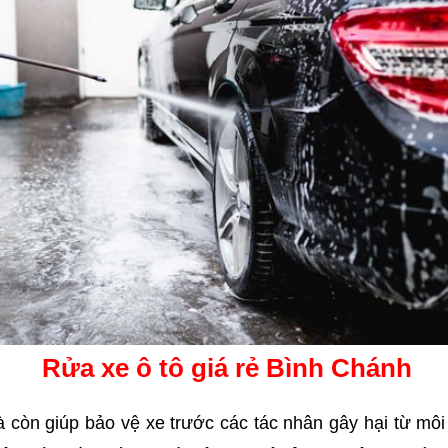
Rửa xe ô tô giá rẻ Bình Chánh
òn giúp bảo vệ xe trước các tác nhân gây hại từ môi