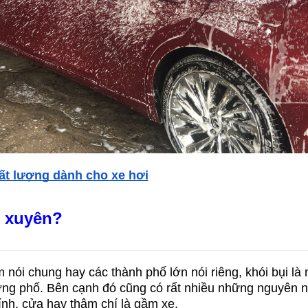
t lượng dành cho xe hơi
 xuyên?​
ói chung hay các thành phố lớn nói riêng, khói bụi là
ường phố. Bên cạnh đó cũng có rất nhiều những nguyê
h, cửa hay thậm chí là gầm xe.