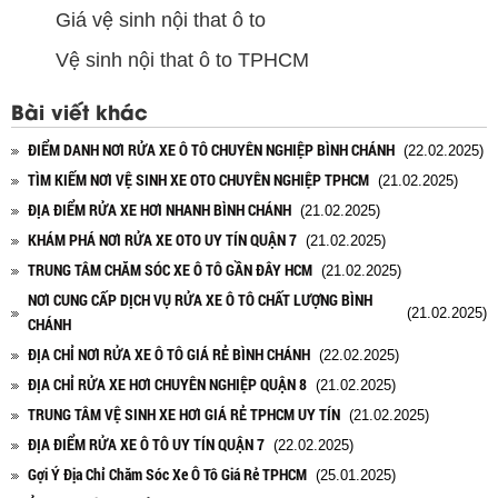
Giá vệ sinh nội that ô to
Vệ sinh nội that ô to TPHCM
Bài viết khác
ĐIỂM DANH NƠI RỬA XE Ô TÔ CHUYÊN NGHIỆP BÌNH CHÁNH
(22.02.2025)
TÌM KIẾM NƠI VỆ SINH XE OTO CHUYÊN NGHIỆP TPHCM
(21.02.2025)
ĐỊA ĐIỂM RỬA XE HƠI NHANH BÌNH CHÁNH
(21.02.2025)
KHÁM PHÁ NƠI RỬA XE OTO UY TÍN QUẬN 7
(21.02.2025)
TRUNG TÂM CHĂM SÓC XE Ô TÔ GẦN ĐÂY HCM
(21.02.2025)
NƠI CUNG CẤP DỊCH VỤ RỬA XE Ô TÔ CHẤT LƯỢNG BÌNH
(21.02.2025)
CHÁNH
ĐỊA CHỈ NƠI RỬA XE Ô TÔ GIÁ RẺ BÌNH CHÁNH
(22.02.2025)
ĐỊA CHỈ RỬA XE HƠI CHUYÊN NGHIỆP QUẬN 8
(21.02.2025)
TRUNG TÂM VỆ SINH XE HƠI GIÁ RẺ TPHCM UY TÍN
(21.02.2025)
ĐỊA ĐIỂM RỬA XE Ô TÔ UY TÍN QUẬN 7
(22.02.2025)
Gợi Ý Địa Chỉ Chăm Sóc Xe Ô Tô Giá Rẻ TPHCM
(25.01.2025)