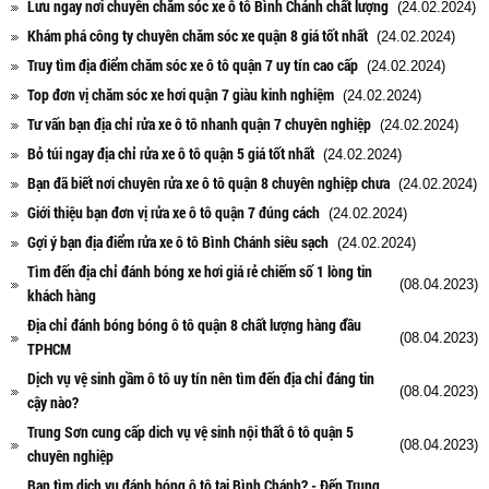
Lưu ngay nơi chuyên chăm sóc xe ô tô Bình Chánh chất lượng
(24.02.2024)
Khám phá công ty chuyên chăm sóc xe quận 8 giá tốt nhất
(24.02.2024)
Truy tìm địa điểm chăm sóc xe ô tô quận 7 uy tín cao cấp
(24.02.2024)
Top đơn vị chăm sóc xe hơi quận 7 giàu kinh nghiệm
(24.02.2024)
Tư vấn bạn địa chỉ rửa xe ô tô nhanh quận 7 chuyên nghiệp
(24.02.2024)
Bỏ túi ngay địa chỉ rửa xe ô tô quận 5 giá tốt nhất
(24.02.2024)
Bạn đã biết nơi chuyên rửa xe ô tô quận 8 chuyên nghiệp chưa
(24.02.2024)
Giới thiệu bạn đơn vị rửa xe ô tô quận 7 đúng cách
(24.02.2024)
Gợi ý bạn địa điểm rửa xe ô tô Bình Chánh siêu sạch
(24.02.2024)
Tìm đến địa chỉ đánh bóng xe hơi giá rẻ chiếm số 1 lòng tin
(08.04.2023)
khách hàng
Địa chỉ đánh bóng bóng ô tô quận 8 chất lượng hàng đầu
(08.04.2023)
TPHCM
Dịch vụ vệ sinh gầm ô tô uy tín nên tìm đến địa chỉ đáng tin
(08.04.2023)
cậy nào?
Trung Sơn cung cấp dich vụ vệ sinh nội thất ô tô quận 5
(08.04.2023)
chuyên nghiệp
Bạn tìm dịch vụ đánh bóng ô tô tại Bình Chánh? - Đến Trung