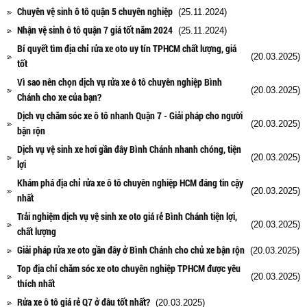
Chuyên vệ sinh ô tô quận 5 chuyên nghiệp
(25.11.2024)
Nhận vệ sinh ô tô quận 7 giá tốt năm 2024
(25.11.2024)
Bí quyết tìm địa chỉ rửa xe oto uy tín TPHCM chất lượng, giá
(20.03.2025)
tốt
Vì sao nên chọn dịch vụ rửa xe ô tô chuyên nghiệp Bình
(20.03.2025)
Chánh cho xe của bạn?
Dịch vụ chăm sóc xe ô tô nhanh Quận 7 - Giải pháp cho người
(20.03.2025)
bận rộn
Dịch vụ vệ sinh xe hơi gần đây Bình Chánh nhanh chóng, tiện
(20.03.2025)
lợi
Khám phá địa chỉ rửa xe ô tô chuyên nghiệp HCM đáng tin cậy
(20.03.2025)
nhất
Trải nghiệm dịch vụ vệ sinh xe oto giá rẻ Bình Chánh tiện lợi,
(20.03.2025)
chất lượng
Giải pháp rửa xe oto gần đây ở Bình Chánh cho chủ xe bận rộn
(20.03.2025)
Top địa chỉ chăm sóc xe oto chuyên nghiệp TPHCM được yêu
(20.03.2025)
thích nhất
Rửa xe ô tô giá rẻ Q7 ở đâu tốt nhất?
(20.03.2025)