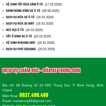
VỆ SINH TẨY RỬA GẦM Ô TÔ
(17.03.2020)
ĐÁNH BÓNG KÍNH XE Ô TÔ
(09.08.2020)
DỊCH VỤ RỬA XE Ô TÔ
(16.03.2020)
DỊCH VỤ RỬA XE MÁY
(16.03.2020)
HÚT BỤI Ô TÔ
(16.03.2020)
TẨY Ố KÍNH XE Ô TÔ
(20.03.2020)
VỆ SINH KHOANG MÁY
(20.03.2020)
DỊCH VỤ PHỦ CERAMIC
(20.03.2020)
DỊCH VỤ CHĂM SÓC - RỬA XE TRUNG SƠN
Địa chỉ: 68 Đường số 10 KDC Trung Sơn, P. Bình Hưng, Bình
Chánh
0937.499.499
Điện thoại:
Email: ruaxetrung68@gmail.com
Website:
http://ruaxetrungson.com/