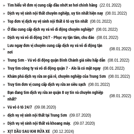
Tìm hiểu về đơn vị cung cấp dầu nhớt xe hơi chính hãng
(22.01.2022)
Dịch vụ vệ sinh nội thất chuyên nghiệp, uy tín nhất hiện nay
(08.01.2022)
Top đơn vị dịch vụ vệ sinh nội thất ô tô uy tín nhất
(08.01.2022)
Ở đâu cung cấp dịch vụ vá vỏ di động chuyên nghiệp?
(08.01.2022)
Dịch vụ vá vỏ di động 24/7 - Phục vụ tận tâm, chu đáo
(08.01.2022)
Lưu ngay đơn vị chuyên cung cấp dịch vụ vá vỏ di động tận
(08.01.2022)
nơi
Trung Sơn - Vá vỏ di động quận Bình Chánh giá siêu hấp dẫn
(08.01.2022)
Truy tìm công ty vá vỏ di động quận 7 - Alo là có mặt ngay
(08.01.2022)
Khám phá dịch vụ rửa xe giá rẻ, chuyên nghiệp của Trung Sơn
(08.01.2022)
Truy tìm đơn vị cung cấp dịch vụ rửa xe siêu sạch
(08.01.2022)
Bạn đang tìm dịch vụ rửa xe quận 8 uy tín và chuyên nghiệp
(08.01.2022)
nhất?
Vá vỏ ô tô 24/7
(09.08.2020)
dịch vụ vệ sinh nội thất tại Trung Sơn
(09.07.2020)
Dịch vụ vệ sinh nội thất và khoang máy.
(09.07.2020)
XỊT DẦU SAU KHI RỬA XE
(30.12.2024)