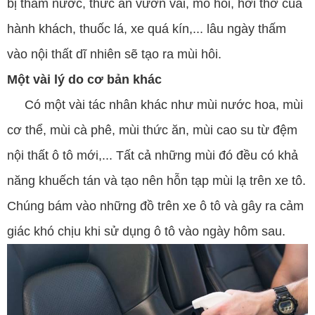
bị thấm nước, thức ăn vươn vãi, mồ hôi, hơi thở của
hành khách, thuốc lá, xe quá kín,... lâu ngày thấm
vào nội thất dĩ nhiên sẽ tạo ra mùi hôi.
Một vài lý do cơ bản khác
Có một vài tác nhân khác như mùi nước hoa, mùi
cơ thể, mùi cà phê, mùi thức ăn, mùi cao su từ đệm
nội thất ô tô mới,... Tất cả những mùi đó đều có khả
năng khuếch tán và tạo nên hỗn tạp mùi lạ trên xe tô.
Chúng bám vào những đồ trên xe ô tô và gây ra cảm
giác khó chịu khi sử dụng ô tô vào ngày hôm sau.