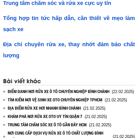
Trung tâm chăm sóc và rửa xe cực uy tín
Tổng hợp tin tức hấp dẫn, cần thiết về mẹo làm
sạch xe
Địa chỉ chuyên rửa xe, thay nhớt đảm bảo chất
lượng
Bài viết khác
ĐIỂM DANH NƠI RỬA XE Ô TÔ CHUYÊN NGHIỆP BÌNH CHÁNH
(22.02.2025)
TÌM KIẾM NƠI VỆ SINH XE OTO CHUYÊN NGHIỆP TPHCM
(21.02.2025)
ĐỊA ĐIỂM RỬA XE HƠI NHANH BÌNH CHÁNH
(21.02.2025)
KHÁM PHÁ NƠI RỬA XE OTO UY TÍN QUẬN 7
(21.02.2025)
TRUNG TÂM CHĂM SÓC XE Ô TÔ GẦN ĐÂY HCM
(21.02.2025)
NƠI CUNG CẤP DỊCH VỤ RỬA XE Ô TÔ CHẤT LƯỢNG BÌNH
(21.02.2025)