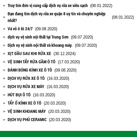
Truy tìm đơn vị cung cấp dịch vụ rửa xe siêu sạch
(08.01.2022)
Bạn đang tìm dịch vụ rửa xe quận 8 uy tín và chuyên nghiệp
(08.01.2022)
nhất?
Vá vỏ ô tô 24/7
(09.08.2020)
dịch vụ vệ sinh nội thất tại Trung Sơn
(09.07.2020)
Dịch vụ vệ sinh nội thất và khoang máy.
(09.07.2020)
XỊT DẦU SAU KHI RỬA XE
(30.12.2024)
VỆ SINH TẨY RỬA GẦM Ô TÔ
(17.03.2020)
ĐÁNH BÓNG KÍNH XE Ô TÔ
(09.08.2020)
DỊCH VỤ RỬA XE Ô TÔ
(16.03.2020)
DỊCH VỤ RỬA XE MÁY
(16.03.2020)
HÚT BỤI Ô TÔ
(16.03.2020)
TẨY Ố KÍNH XE Ô TÔ
(20.03.2020)
VỆ SINH KHOANG MÁY
(20.03.2020)
DỊCH VỤ PHỦ CERAMIC
(20.03.2020)