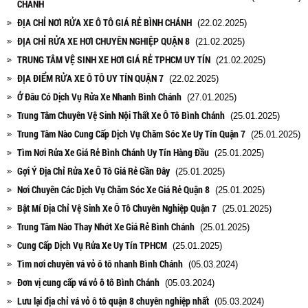
CHÁNH
ĐỊA CHỈ NƠI RỬA XE Ô TÔ GIÁ RẺ BÌNH CHÁNH
(22.02.2025)
ĐỊA CHỈ RỬA XE HƠI CHUYÊN NGHIỆP QUẬN 8
(21.02.2025)
TRUNG TÂM VỆ SINH XE HƠI GIÁ RẺ TPHCM UY TÍN
(21.02.2025)
ĐỊA ĐIỂM RỬA XE Ô TÔ UY TÍN QUẬN 7
(22.02.2025)
Ở Đâu Có Dịch Vụ Rửa Xe Nhanh Bình Chánh
(27.01.2025)
Trung Tâm Chuyên Vệ Sinh Nội Thất Xe Ô Tô Bình Chánh
(25.01.2025)
Trung Tâm Nào Cung Cấp Dịch Vụ Chăm Sóc Xe Uy Tín Quận 7
(25.01.2025)
Tìm Nơi Rửa Xe Giá Rẻ Bình Chánh Uy Tín Hàng Đầu
(25.01.2025)
Gợi Ý Địa Chỉ Rửa Xe Ô Tô Giá Rẻ Gần Đây
(25.01.2025)
Nơi Chuyên Các Dịch Vụ Chăm Sóc Xe Giá Rẻ Quận 8
(25.01.2025)
Bật Mí Địa Chỉ Vệ Sinh Xe Ô Tô Chuyên Nghiệp Quận 7
(25.01.2025)
Trung Tâm Nào Thay Nhớt Xe Giá Rẻ Bình Chánh
(25.01.2025)
Cung Cấp Dịch Vụ Rửa Xe Uy Tín TPHCM
(25.01.2025)
Tìm nơi chuyên vá vỏ ô tô nhanh Bình Chánh
(05.03.2024)
Đơn vị cung cấp vá vỏ ô tô Bình Chánh
(05.03.2024)
Lưu lại địa chỉ vá vỏ ô tô quận 8 chuyên nghiệp nhất
(05.03.2024)