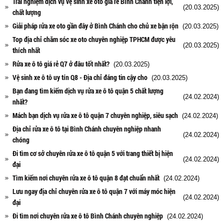
Trải nghiệm dịch vụ vệ sinh xe oto giá rẻ Bình Chánh tiện lợi,
(20.03.2025)
chất lượng
Giải pháp rửa xe oto gần đây ở Bình Chánh cho chủ xe bận rộn
(20.03.2025)
Top địa chỉ chăm sóc xe oto chuyên nghiệp TPHCM được yêu
(20.03.2025)
thích nhất
Rửa xe ô tô giá rẻ Q7 ở đâu tốt nhất?
(20.03.2025)
Vệ sinh xe ô tô uy tín Q8 - Địa chỉ đáng tin cậy cho
(20.03.2025)
Bạn đang tìm kiếm dịch vụ rửa xe ô tô quận 5 chất lượng
(24.02.2024)
nhất?
Mách bạn dịch vụ rửa xe ô tô quận 7 chuyên nghiệp, siêu sạch
(24.02.2024)
Địa chỉ rửa xe ô tô tại Bình Chánh chuyên nghiệp nhanh
(24.02.2024)
chóng
Đi tìm cơ sở chuyên rửa xe ô tô quận 5 với trang thiết bị hiện
(24.02.2024)
đại
Tìm kiếm nơi chuyên rửa xe ô tô quận 8 đạt chuẩn nhất
(24.02.2024)
Lưu ngay địa chỉ chuyên rửa xe ô tô quận 7 với máy móc hiện
(24.02.2024)
đại
Đi tìm nơi chuyên rửa xe ô tô Bình Chánh chuyên nghiệp
(24.02.2024)