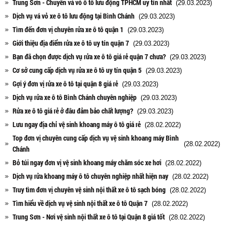
Trung Sơn - Chuyên vá vỏ ô tô lưu động TPHCM uy tín nhất
(29.03.2023)
Dịch vụ vá vỏ xe ô tô lưu động tại Bình Chánh
(29.03.2023)
Tìm đến đơn vị chuyên rửa xe ô tô quận 1
(29.03.2023)
Giới thiệu địa điểm rửa xe ô tô uy tín quận 7
(29.03.2023)
Bạn đã chọn được dịch vụ rửa xe ô tô giá rẻ quận 7 chưa?
(29.03.2023)
Cơ sở cung cấp dịch vụ rửa xe ô tô uy tín quận 5
(29.03.2023)
Gợi ý đơn vị rửa xe ô tô tại quận 8 giá rẻ
(29.03.2023)
Dịch vụ rửa xe ô tô Bình Chánh chuyên nghiệp
(29.03.2023)
Rửa xe ô tô giá rẻ ở đâu đảm bảo chất lượng?
(29.03.2023)
Lưu ngay địa chỉ vệ sinh khoang máy ô tô giá rẻ
(28.02.2022)
Top đơn vị chuyên cung cấp dịch vụ vệ sinh khoang máy Bình
(28.02.2022)
Chánh
Bỏ túi ngay đơn vị vệ sinh khoang máy chăm sóc xe hơi
(28.02.2022)
Dịch vụ rửa khoang máy ô tô chuyên nghiệp nhất hiện nay
(28.02.2022)
Truy tìm đơn vị chuyên vệ sinh nội thất xe ô tô sạch bóng
(28.02.2022)
Tìm hiểu về dịch vụ vệ sinh nội thất xe ô tô Quận 7
(28.02.2022)
Trung Sơn - Nơi vệ sinh nội thất xe ô tô tại Quận 8 giá tốt
(28.02.2022)