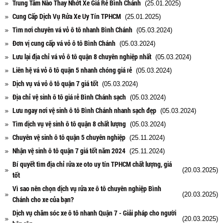
Trung Tâm Nào Thay Nhớt Xe Giá Rẻ Bình Chánh
(25.01.2025)
Cung Cấp Dịch Vụ Rửa Xe Uy Tín TPHCM
(25.01.2025)
Tìm nơi chuyên vá vỏ ô tô nhanh Bình Chánh
(05.03.2024)
Đơn vị cung cấp vá vỏ ô tô Bình Chánh
(05.03.2024)
Lưu lại địa chỉ vá vỏ ô tô quận 8 chuyên nghiệp nhất
(05.03.2024)
Liên hệ vá vỏ ô tô quận 5 nhanh chóng giá rẻ
(05.03.2024)
Dịch vụ vá vỏ ô tô quận 7 giá tốt
(05.03.2024)
Địa chỉ vệ sinh ô tô giá rẻ Bình Chánh sạch
(05.03.2024)
Lưu ngay nơi vệ sinh ô tô Bình Chánh nhanh sạch đẹp
(05.03.2024)
Tìm dịch vụ vệ sinh ô tô quận 8 chất lượng
(05.03.2024)
Chuyên vệ sinh ô tô quận 5 chuyên nghiệp
(25.11.2024)
Nhận vệ sinh ô tô quận 7 giá tốt năm 2024
(25.11.2024)
Bí quyết tìm địa chỉ rửa xe oto uy tín TPHCM chất lượng, giá
(20.03.2025)
tốt
Vì sao nên chọn dịch vụ rửa xe ô tô chuyên nghiệp Bình
(20.03.2025)
Chánh cho xe của bạn?
Dịch vụ chăm sóc xe ô tô nhanh Quận 7 - Giải pháp cho người
(20.03.2025)