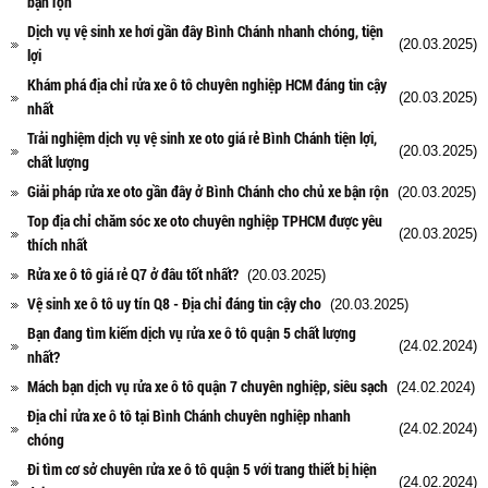
bận rộn
Dịch vụ vệ sinh xe hơi gần đây Bình Chánh nhanh chóng, tiện
(20.03.2025)
lợi
Khám phá địa chỉ rửa xe ô tô chuyên nghiệp HCM đáng tin cậy
(20.03.2025)
nhất
Trải nghiệm dịch vụ vệ sinh xe oto giá rẻ Bình Chánh tiện lợi,
(20.03.2025)
chất lượng
Giải pháp rửa xe oto gần đây ở Bình Chánh cho chủ xe bận rộn
(20.03.2025)
Top địa chỉ chăm sóc xe oto chuyên nghiệp TPHCM được yêu
(20.03.2025)
thích nhất
Rửa xe ô tô giá rẻ Q7 ở đâu tốt nhất?
(20.03.2025)
Vệ sinh xe ô tô uy tín Q8 - Địa chỉ đáng tin cậy cho
(20.03.2025)
Bạn đang tìm kiếm dịch vụ rửa xe ô tô quận 5 chất lượng
(24.02.2024)
nhất?
Mách bạn dịch vụ rửa xe ô tô quận 7 chuyên nghiệp, siêu sạch
(24.02.2024)
Địa chỉ rửa xe ô tô tại Bình Chánh chuyên nghiệp nhanh
(24.02.2024)
chóng
Đi tìm cơ sở chuyên rửa xe ô tô quận 5 với trang thiết bị hiện
(24.02.2024)