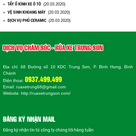
TẨY Ố KÍNH XE Ô TÔ
(20.03.2020)
VỆ SINH KHOANG MÁY
(20.03.2020)
DỊCH VỤ PHỦ CERAMIC
(20.03.2020)
DỊCH VỤ CHĂM SÓC - RỬA XE TRUNG SƠN
Địa chỉ: 68 Đường số 10 KDC Trung Sơn, P. Bình Hưng, Bình
Chánh
0937.499.499
Điện thoại:
Email: ruaxetrung68@gmail.com
Website:
http://ruaxetrungson.com/
ĐĂNG KÝ NHẬN MAIL
Đăng ký nhận tin từ công ty chúng tôi hàng tuần