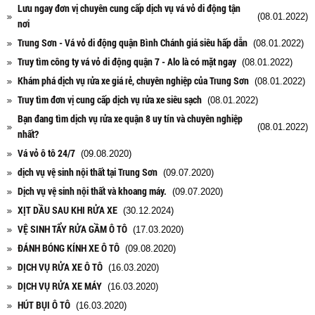
Lưu ngay đơn vị chuyên cung cấp dịch vụ vá vỏ di động tận
(08.01.2022)
nơi
Trung Sơn - Vá vỏ di động quận Bình Chánh giá siêu hấp dẫn
(08.01.2022)
Truy tìm công ty vá vỏ di động quận 7 - Alo là có mặt ngay
(08.01.2022)
Khám phá dịch vụ rửa xe giá rẻ, chuyên nghiệp của Trung Sơn
(08.01.2022)
Truy tìm đơn vị cung cấp dịch vụ rửa xe siêu sạch
(08.01.2022)
Bạn đang tìm dịch vụ rửa xe quận 8 uy tín và chuyên nghiệp
(08.01.2022)
nhất?
Vá vỏ ô tô 24/7
(09.08.2020)
dịch vụ vệ sinh nội thất tại Trung Sơn
(09.07.2020)
Dịch vụ vệ sinh nội thất và khoang máy.
(09.07.2020)
XỊT DẦU SAU KHI RỬA XE
(30.12.2024)
VỆ SINH TẨY RỬA GẦM Ô TÔ
(17.03.2020)
ĐÁNH BÓNG KÍNH XE Ô TÔ
(09.08.2020)
DỊCH VỤ RỬA XE Ô TÔ
(16.03.2020)
DỊCH VỤ RỬA XE MÁY
(16.03.2020)
HÚT BỤI Ô TÔ
(16.03.2020)