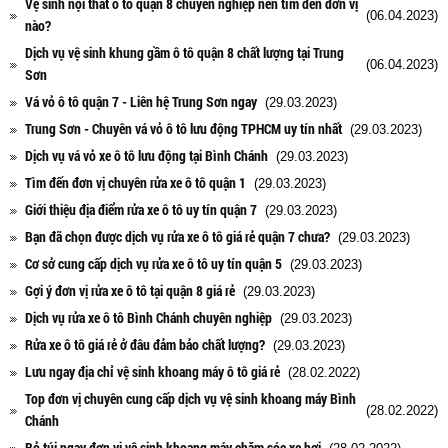
Vệ sinh nội thất ô tô quận 8 chuyên nghiệp nên tìm đến đơn vị
(06.04.2023)
nào?
Dịch vụ vệ sinh khung gầm ô tô quận 8 chất lượng tại Trung
(06.04.2023)
Sơn
Vá vỏ ô tô quận 7 - Liên hệ Trung Sơn ngay
(29.03.2023)
Trung Sơn - Chuyên vá vỏ ô tô lưu động TPHCM uy tín nhất
(29.03.2023)
Dịch vụ vá vỏ xe ô tô lưu động tại Bình Chánh
(29.03.2023)
Tìm đến đơn vị chuyên rửa xe ô tô quận 1
(29.03.2023)
Giới thiệu địa điểm rửa xe ô tô uy tín quận 7
(29.03.2023)
Bạn đã chọn được dịch vụ rửa xe ô tô giá rẻ quận 7 chưa?
(29.03.2023)
Cơ sở cung cấp dịch vụ rửa xe ô tô uy tín quận 5
(29.03.2023)
Gợi ý đơn vị rửa xe ô tô tại quận 8 giá rẻ
(29.03.2023)
Dịch vụ rửa xe ô tô Bình Chánh chuyên nghiệp
(29.03.2023)
Rửa xe ô tô giá rẻ ở đâu đảm bảo chất lượng?
(29.03.2023)
Lưu ngay địa chỉ vệ sinh khoang máy ô tô giá rẻ
(28.02.2022)
Top đơn vị chuyên cung cấp dịch vụ vệ sinh khoang máy Bình
(28.02.2022)
Chánh
Bỏ túi ngay đơn vị vệ sinh khoang máy chăm sóc xe hơi