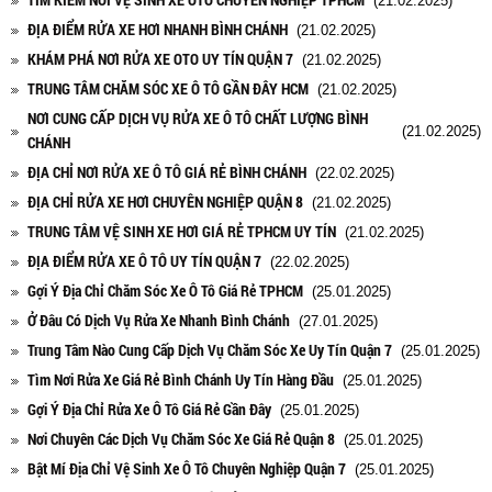
(21.02.2025)
ĐỊA ĐIỂM RỬA XE HƠI NHANH BÌNH CHÁNH
(21.02.2025)
KHÁM PHÁ NƠI RỬA XE OTO UY TÍN QUẬN 7
(21.02.2025)
TRUNG TÂM CHĂM SÓC XE Ô TÔ GẦN ĐÂY HCM
(21.02.2025)
NƠI CUNG CẤP DỊCH VỤ RỬA XE Ô TÔ CHẤT LƯỢNG BÌNH
(21.02.2025)
CHÁNH
ĐỊA CHỈ NƠI RỬA XE Ô TÔ GIÁ RẺ BÌNH CHÁNH
(22.02.2025)
ĐỊA CHỈ RỬA XE HƠI CHUYÊN NGHIỆP QUẬN 8
(21.02.2025)
TRUNG TÂM VỆ SINH XE HƠI GIÁ RẺ TPHCM UY TÍN
(21.02.2025)
ĐỊA ĐIỂM RỬA XE Ô TÔ UY TÍN QUẬN 7
(22.02.2025)
Gợi Ý Địa Chỉ Chăm Sóc Xe Ô Tô Giá Rẻ TPHCM
(25.01.2025)
Ở Đâu Có Dịch Vụ Rửa Xe Nhanh Bình Chánh
(27.01.2025)
Trung Tâm Nào Cung Cấp Dịch Vụ Chăm Sóc Xe Uy Tín Quận 7
(25.01.2025)
Tìm Nơi Rửa Xe Giá Rẻ Bình Chánh Uy Tín Hàng Đầu
(25.01.2025)
Gợi Ý Địa Chỉ Rửa Xe Ô Tô Giá Rẻ Gần Đây
(25.01.2025)
Nơi Chuyên Các Dịch Vụ Chăm Sóc Xe Giá Rẻ Quận 8
(25.01.2025)
Bật Mí Địa Chỉ Vệ Sinh Xe Ô Tô Chuyên Nghiệp Quận 7
(25.01.2025)