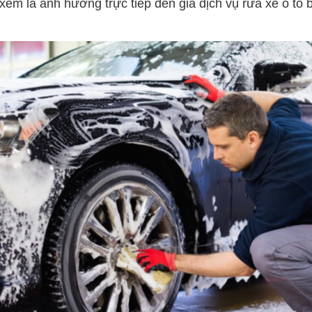
em là ảnh hưởng trực tiếp đến giá dịch vụ rửa xe
ô tô
b