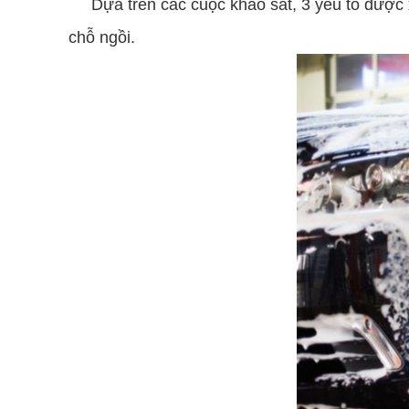
Dựa trên các cuộc khảo sát, 3 yếu tố được x
chỗ ngồi.