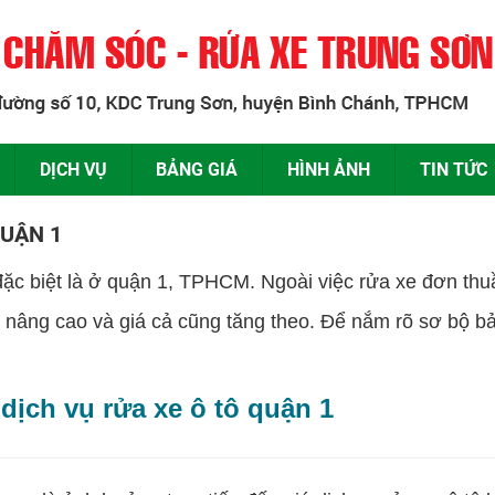
DỊCH VỤ
BẢNG GIÁ
HÌNH ẢNH
TIN TỨC
QUẬN 1
ặc biệt là ở quận 1, TPHCM. Ngoài việc rửa xe đơn thu
ụ nâng cao và giá cả cũng tăng theo. Để nắm rõ sơ bộ bả
dịch vụ rửa xe ô tô quận 1