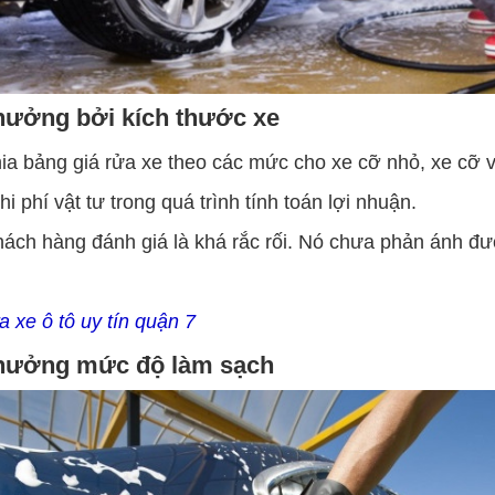
 hưởng bởi kích thước xe
a bảng giá rửa xe theo các mức cho xe cỡ nhỏ, xe cỡ 
 phí vật tư trong quá trình tính toán lợi nhuận.
h hàng đánh giá là khá rắc rối. Nó chưa phản ánh đư
a xe ô tô uy tín quận 7
h hưởng mức độ làm sạch