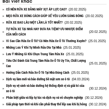
Bài viết khác
CÓ NÊN RỬA XE BẰNG MÁY XỊT ÁP LỰC CAO?
(20.02.2025)
MẸO RỬA XE ĐÚNG CÁCH GIÚP XẾ YÊU LUÔN SÁNG BÓNG
(20.02.2025)
RỬA XE BAO LÂU MỘT LẦN LÀ TỐT NHẤT?
(20.02.2025)
TỰ RỬA XE TẠI NHÀ HAY ĐƯA RA TIỆM? ƯU NHƯỢC ĐIỂM
(20.02.2025)
CỦA MỖI CÁCH
Vì Sao Cần Rửa Xe Ô Tô? Có Nên Rửa Xe Ô Tô Thường Xuyên?
(25.01.2025)
Những Lưu Ý Khi Tự Mình Rửa Oto Tại Nhà
(25.01.2025)
Lưu Ý Những Gì Khi Chọn Trung Tâm Rửa Xe
(25.01.2025)
Tiêu Chí Đánh Giá Trung Tâm Rửa Xe Ô Tô Uy Tín, Chất Lượng
(25.01.2025)
Cao
Hướng Dẫn Cách Rửa Xe Ô Tô Tại Nhà Đúng Cách
(25.01.2025)
Dịch vụ làm mới và bảo dưỡng bề mặt sơn xe ô tô
(04.03.2024)
Dịch vụ vệ sinh và bảo dưỡng hệ thống định vị và giải trí của
(30.12.2024)
xe ô tô
Phân biệt giữa vá lốp tự túc và dịch vụ vá vỏ chuyên nghiệp
(30.12.2024)
Giải pháp tạm thời và khi cần phải thay thế lốp sau khi bị hỏng
(30.12.2024)