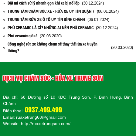
Bật mí cách sử lý nhanh gọn khi xe bị nổ lốp
(30.12.2024)
TRUNG TÂM CHĂM SÓC XE - RỬA XE UY TÍN QUẬN 7
(06.01.2024)
TRUNG TÂM RỬA XE Ô TÔ UY TÍN BÌNH CHÁNH
(06.01.2024)
PHỦ CERAMIC LÀ GÌ? NHỮNG AI NÊN PHỦ CERAMIC
(30.12.2024)
Phủ ceramic giá rẻ
(20.03.2020)
Công nghệ rửa xe không chạm sẽ thay thế rửa xe truyền
(20.03.2020)
thống?
DỊCH VỤ CHĂM SÓC - RỬA XE TRUNG SƠN
Địa chỉ: 68 Đường số 10 KDC Trung Sơn, P. Bình Hưng, Bình
Chánh
0937.499.499
Điện thoại:
Email: ruaxetrung68@gmail.com
Website:
http://ruaxetrungson.com/