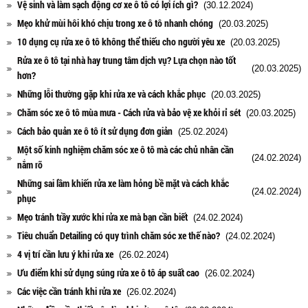
Vệ sinh và làm sạch động cơ xe ô tô có lợi ích gì?
(30.12.2024)
Mẹo khử mùi hôi khó chịu trong xe ô tô nhanh chóng
(20.03.2025)
10 dụng cụ rửa xe ô tô không thể thiếu cho người yêu xe
(20.03.2025)
Rửa xe ô tô tại nhà hay trung tâm dịch vụ? Lựa chọn nào tốt
(20.03.2025)
hơn?
Những lỗi thường gặp khi rửa xe và cách khắc phục
(20.03.2025)
Chăm sóc xe ô tô mùa mưa - Cách rửa và bảo vệ xe khỏi rỉ sét
(20.03.2025)
Cách bảo quản xe ô tô ít sử dụng đơn giản
(25.02.2024)
Một số kinh nghiệm chăm sóc xe ô tô mà các chủ nhân cần
(24.02.2024)
nắm rõ
Những sai lầm khiến rửa xe làm hỏng bề mặt và cách khắc
(24.02.2024)
phục
Mẹo tránh trầy xước khi rửa xe mà bạn cần biết
(24.02.2024)
Tiêu chuẩn Detailing có quy trình chăm sóc xe thế nào?
(24.02.2024)
4 vị trí cần lưu ý khi rửa xe
(26.02.2024)
Ưu điểm khi sử dụng súng rửa xe ô tô áp suất cao
(26.02.2024)
Các việc cần tránh khi rửa xe
(26.02.2024)