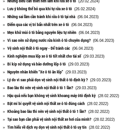
Những điều cần thiết nên làm khi rửa xe ô tô
(20.02.2024)
Lưu ý không thể bỏ qua khi tự rửa xe ô tô
(26.02.2024)
Những sai lầm cần tránh khi rửa ô tô tại nhà
(06.04.2023)
Điểm qua các vị trí bẩn nhất trên xe ô tô
(06.04.2023)
Mẹo khử mùi ô tô bằng nguyên liệu tự nhiên
(06.04.2023)
Vì sao nên sử dụng nước rửa kính ô tô chuyên dụng?
(06.04.2023)
Vệ sinh nội thất ô tô ngay - Để tránh các
(06.04.2023)
Kinh nghiệm mua lốp xe ô tô tốt nhất cho tài xế
(29.03.2023)
Bí kíp sử dụng và bảo dưỡng lốp ô tô
(29.03.2023)
Nguyên nhân khiến “Xe ô tô ăn lốp”
(29.03.2023)
Lý do vì sao phải dọn vệ sinh nội thất ô tô định kỳ ?
(29.03.2023)
Bao lâu thì nên vệ sinh nội thất ô tô 1 lần?
(29.03.2023)
Hậu quả nếu bạn không vệ sinh khoang máy ôtô định kỳ
(28.02.2022)
Bật mí bí quyết vệ sinh nội thất xe ô tô đúng cách
(28.02.2022)
Khoảng bao lâu thì nên vệ sinh nội thất ô tô 1 lần?
(28.02.2022)
Tại sao bạn cần phải vệ sinh nội thất xe hơi của mình?
(28.02.2022)
Tìm hiểu về dịch vụ dọn vệ sinh nội thất ô tô uy tín
(28.02.2022)