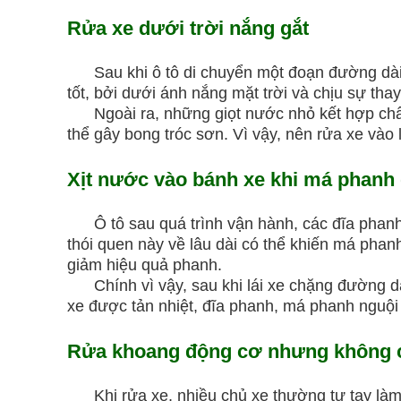
Rửa xe dưới trời nắng gắt
Sau khi ô tô di chuyển một đoạn đường dài, m
tốt, bởi dưới ánh nắng mặt trời và chịu sự thay
Ngoài ra, những giọt nước nhỏ kết hợp chất tẩ
thể gây bong tróc sơn. Vì vậy, nên rửa xe vào
Xịt nước vào bánh xe khi má phanh
Ô tô sau quá trình vận hành, các đĩa phanh,
thói quen này về lâu dài có thể khiến má phan
giảm hiệu quả phanh.
Chính vì vậy, sau khi lái xe chặng đường dài,
xe được tản nhiệt, đĩa phanh, má phanh nguội 
Rửa khoang động cơ nhưng không c
Khi rửa xe, nhiều chủ xe thường tự tay làm