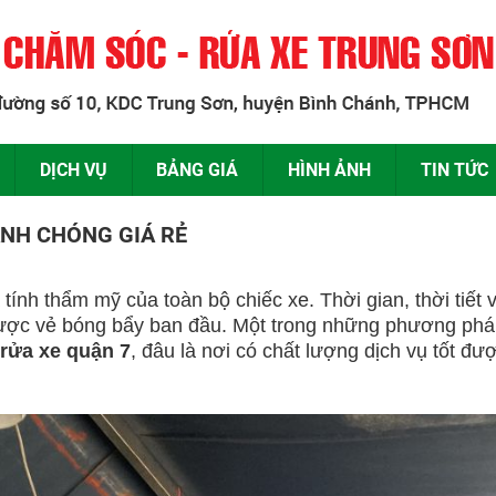
DỊCH VỤ
BẢNG GIÁ
HÌNH ẢNH
TIN TỨC
ANH CHÓNG GIÁ RẺ
nh thẩm mỹ của toàn bộ chiếc xe. Thời gian, thời tiết v
ược vẻ bóng bẩy ban đầu. Một trong những phương pháp
 rửa xe quận 7
, đâu là nơi có chất lượng dịch vụ tốt đ