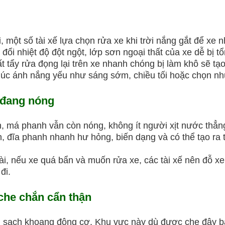
ột số tài xế lựa chọn rửa xe khi trời nắng gắt để xe 
 đổi nhiệt độ đột ngột, lớp sơn ngoại thất của xe dễ bị tổ
y rửa đọng lại trên xe nhanh chóng bị làm khô sẽ tạo v
 lúc ánh nắng yếu như sáng sớm, chiều tối hoặc chọn nh
 đang nóng
 má phanh vẫn còn nóng, không ít người xịt nước thẳn
h, đĩa phanh nhanh hư hỏng, biến dạng và có thể tạo ra 
 nếu xe quá bẩn và muốn rửa xe, các tài xế nên đỗ xe m
đi.
he chắn cẩn thận
 sạch khoang động cơ. Khu vực này dù được che đậy b