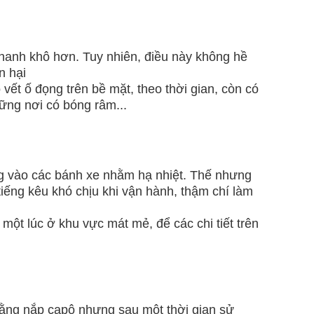
nhanh khô hơn. Tuy nhiên, điều này không hề
n hại
ết ố đọng trên bề mặt, theo thời gian, còn có
ững nơi có bóng râm...
g vào các bánh xe nhằm hạ nhiệt. Thế nhưng
tiếng kêu khó chịu khi vận hành, thậm chí làm
ột lúc ở khu vực mát mẻ, để các chi tiết trên
ằng nắp capô nhưng sau một thời gian sử