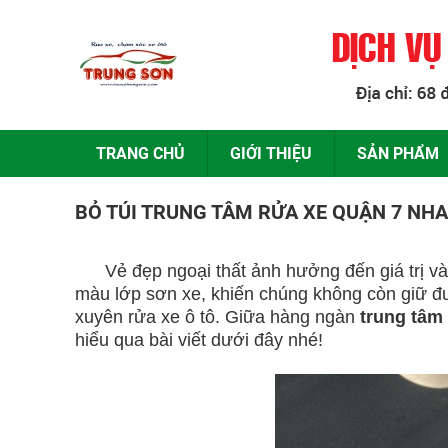
TRANG CHỦ
GIỚI THIỆU
SẢN PHẨM
BỎ TÚI TRUNG TÂM RỬA XE QUẬN 7 NH
Trung tâm rửa xe quận 7
Vẻ đẹp ngoại thất ảnh hưởng đến giá trị và tí
màu lớp sơn xe, khiến chúng không còn giữ đ
xuyên rửa xe ô tô. Giữa hàng ngàn
trung tâm
hiểu qua bài viết dưới đây nhé!