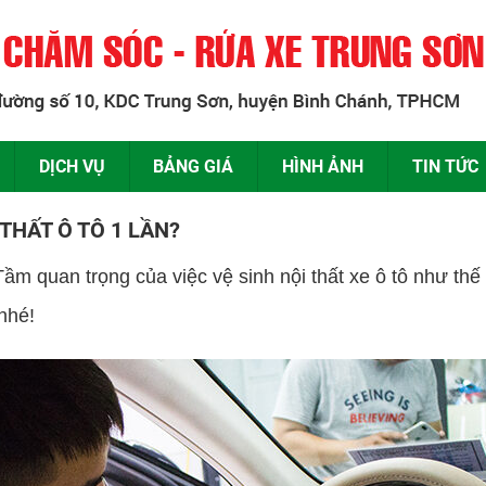
DỊCH VỤ
BẢNG GIÁ
HÌNH ẢNH
TIN TỨC
THẤT Ô TÔ 1 LẦN?
ầm quan trọng của việc vệ sinh nội thất xe ô tô như thế
nhé!