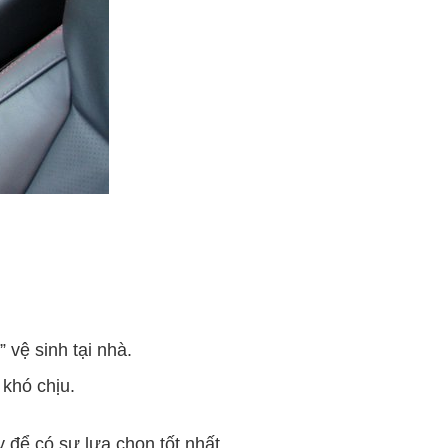
.
 vệ sinh tại nhà.
 khó chịu.
y để có sự lựa chọn tốt nhất.