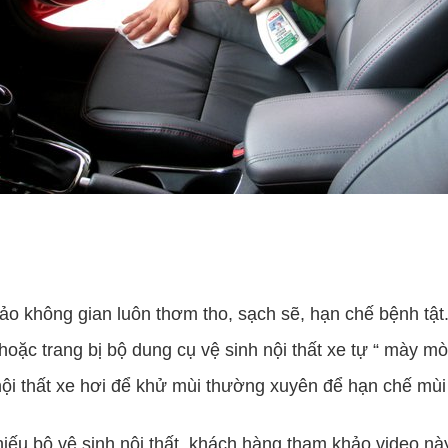
ảo không gian luôn thơm tho, sạch sẽ, hạn chế bệnh tật
oặc trang bị bộ dung cụ vệ sinh nội thất xe tự “ mày mò”
nội thất xe hơi để khử mùi thường xuyên để hạn chế mùi
thiếu bộ vệ sinh nội thất, khách hàng tham khảo video nà