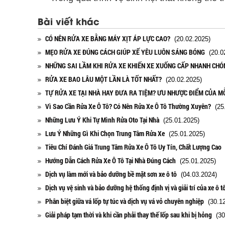
Bài viết khác
CÓ NÊN RỬA XE BẰNG MÁY XỊT ÁP LỰC CAO?
(20.02.2025)
MẸO RỬA XE ĐÚNG CÁCH GIÚP XẾ YÊU LUÔN SÁNG BÓNG
(20.02
NHỮNG SAI LẦM KHI RỬA XE KHIẾN XE XUỐNG CẤP NHANH CHÓ
RỬA XE BAO LÂU MỘT LẦN LÀ TỐT NHẤT?
(20.02.2025)
TỰ RỬA XE TẠI NHÀ HAY ĐƯA RA TIỆM? ƯU NHƯỢC ĐIỂM CỦA M
Vì Sao Cần Rửa Xe Ô Tô? Có Nên Rửa Xe Ô Tô Thường Xuyên?
(25.
Những Lưu Ý Khi Tự Mình Rửa Oto Tại Nhà
(25.01.2025)
Lưu Ý Những Gì Khi Chọn Trung Tâm Rửa Xe
(25.01.2025)
Tiêu Chí Đánh Giá Trung Tâm Rửa Xe Ô Tô Uy Tín, Chất Lượng Cao
(
Hướng Dẫn Cách Rửa Xe Ô Tô Tại Nhà Đúng Cách
(25.01.2025)
Dịch vụ làm mới và bảo dưỡng bề mặt sơn xe ô tô
(04.03.2024)
Dịch vụ vệ sinh và bảo dưỡng hệ thống định vị và giải trí của xe ô t
Phân biệt giữa vá lốp tự túc và dịch vụ vá vỏ chuyên nghiệp
(30.12
Giải pháp tạm thời và khi cần phải thay thế lốp sau khi bị hỏng
(30