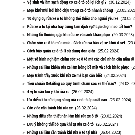
Vệ sinh và làm sạch động cơ xe ô tô có lợi ích gì?
(30.12.2024)
Mẹo khử mùi hôi khó chịu trong xe ô tô nhanh chóng
(20.03.2025
10 dụng cụ rửa xe ô tô không thể thiếu cho người yêu xe
(20.03.2
Rửa xe ô tô tại nhà hay trung tâm dịch vụ? Lựa chọn nào tốt hơn?
(
Những lỗi thường gặp khi rửa xe và cách khắc phục
(20.03.2025)
Chăm sóc xe ô tô mùa mưa - Cách rửa và bảo vệ xe khỏi rỉ sét
(20.0
Cách bảo quản xe ô tô ít sử dụng đơn giản
(25.02.2024)
Một số kinh nghiệm chăm sóc xe ô tô mà các chủ nhân cần nắm rõ
Những sai lầm khiến rửa xe làm hỏng bề mặt và cách khắc phục
(24
Mẹo tránh trầy xước khi rửa xe mà bạn cần biết
(24.02.2024)
Tiêu chuẩn Detailing có quy trình chăm sóc xe thế nào?
(24.02.20
4 vị trí cần lưu ý khi rửa xe
(26.02.2024)
Ưu điểm khi sử dụng súng rửa xe ô tô áp suất cao
(26.02.2024)
Các việc cần tránh khi rửa xe
(26.02.2024)
Những điều cần thiết nên làm khi rửa xe ô tô
(20.02.2024)
Lưu ý không thể bỏ qua khi tự rửa xe ô tô
(26.02.2024)
Những sai lầm cần tránh khi rửa ô tô tại nhà
(06.04.2023)