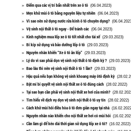
Điểm qua các vị trí bẩn nhất trên xe ô tô
(06.04.2023)
Mẹo khử mùi ô tô bằng nguyên liệu tự nhiên
(06.04.2023)
Vì sao nên sử dụng nước rửa kính ô tô chuyên dụng?
(06.04.2023
Vệ sinh nội thất ô tô ngay - Để tránh các
(06.04.2023)
Kinh nghiệm mua lốp xe ô tô tốt nhất cho tài xế
(29.03.2023)
Bí kíp sử dụng và bảo dưỡng lốp ô tô
(29.03.2023)
Nguyên nhân khiến “Xe ô tô ăn lốp”
(29.03.2023)
Lý do vì sao phải dọn vệ sinh nội thất ô tô định kỳ ?
(29.03.2023)
Bao lâu thì nên vệ sinh nội thất ô tô 1 lần?
(29.03.2023)
Hậu quả nếu bạn không vệ sinh khoang máy ôtô định kỳ
(28.02.2
Bật mí bí quyết vệ sinh nội thất xe ô tô đúng cách
(28.02.2022)
Tại sao bạn cần phải vệ sinh nội thất xe hơi của mình?
(28.02.202
Tìm hiểu về dịch vụ dọn vệ sinh nội thất ô tô uy tín
(28.02.2022)
Cách khử mùi hôi điều hòa ô tô đơn giản ngay tại nhà
(16.02.2022
Nguyên nhân nào khiến cho nội thất xe hơi có mùi hôi
(16.02.202
Cần làm gì để kéo dài thời gian sử dụng lốp xe ô tô?
(16.02.2022)