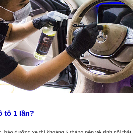
ô tô 1 lần?
bảo dưỡng xe thì khoảng 3 tháng nên vệ sinh nội thất x