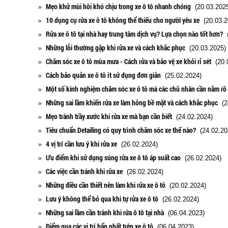
Mẹo khử mùi hôi khó chịu trong xe ô tô nhanh chóng
(20.03.2025
10 dụng cụ rửa xe ô tô không thể thiếu cho người yêu xe
(20.03.2
Rửa xe ô tô tại nhà hay trung tâm dịch vụ? Lựa chọn nào tốt hơn?
(
Những lỗi thường gặp khi rửa xe và cách khắc phục
(20.03.2025)
Chăm sóc xe ô tô mùa mưa - Cách rửa và bảo vệ xe khỏi rỉ sét
(20.0
Cách bảo quản xe ô tô ít sử dụng đơn giản
(25.02.2024)
Một số kinh nghiệm chăm sóc xe ô tô mà các chủ nhân cần nắm rõ
Những sai lầm khiến rửa xe làm hỏng bề mặt và cách khắc phục
(24
Mẹo tránh trầy xước khi rửa xe mà bạn cần biết
(24.02.2024)
Tiêu chuẩn Detailing có quy trình chăm sóc xe thế nào?
(24.02.20
4 vị trí cần lưu ý khi rửa xe
(26.02.2024)
Ưu điểm khi sử dụng súng rửa xe ô tô áp suất cao
(26.02.2024)
Các việc cần tránh khi rửa xe
(26.02.2024)
Những điều cần thiết nên làm khi rửa xe ô tô
(20.02.2024)
Lưu ý không thể bỏ qua khi tự rửa xe ô tô
(26.02.2024)
Những sai lầm cần tránh khi rửa ô tô tại nhà
(06.04.2023)
Điểm qua các vị trí bẩn nhất trên xe ô tô
(06.04.2023)