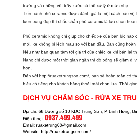
trường và những vết trầy xước có thể xử lý ở mức nhẹ.
tấm s
Tiến hành
phủ ceramic
được đánh giá là một cách bảo vệ 
luôn bóng đẹp thì chắc chắn phủ ceramic là lựa chọn hoà
Phủ ceramic không chỉ giúp cho chiếc xe của bạn lúc nào
mới, xe không bị lệch màu so với ban đầu. Bạn cũng hoàn 
Nếu như bạn quan tâm tới giá trị của chiếc xe khi bán lại
Nano chỉ được một thời gian ngắn thì độ bóng sẽ giảm đi v
hơn.
Đến với
http://ruaxetrungson.com/
, bạn sẽ hoàn toàn có t
hiệu có tiếng cho khách hàng thoải mái chọn lựa. Thời gi
DỊCH VỤ CHĂM SÓC - RỬA XE TR
Địa chỉ: 68 Đường số 10 KDC Trung Sơn, P. Bình Hưng, 
0937.499.499
Điện thoại:
Email: ruaxetrung68@gmail.com
Website:
http://ruaxetrungson.com/