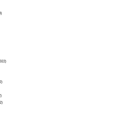
)
022)
2)
)
2)