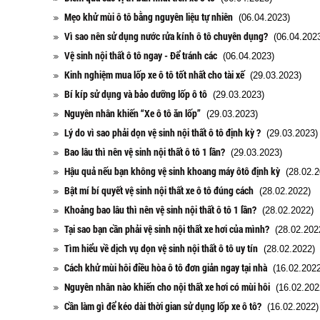
Mẹo khử mùi ô tô bằng nguyên liệu tự nhiên
(06.04.2023)
Vì sao nên sử dụng nước rửa kính ô tô chuyên dụng?
(06.04.2023
Vệ sinh nội thất ô tô ngay - Để tránh các
(06.04.2023)
Kinh nghiệm mua lốp xe ô tô tốt nhất cho tài xế
(29.03.2023)
Bí kíp sử dụng và bảo dưỡng lốp ô tô
(29.03.2023)
Nguyên nhân khiến “Xe ô tô ăn lốp”
(29.03.2023)
Lý do vì sao phải dọn vệ sinh nội thất ô tô định kỳ ?
(29.03.2023)
Bao lâu thì nên vệ sinh nội thất ô tô 1 lần?
(29.03.2023)
Hậu quả nếu bạn không vệ sinh khoang máy ôtô định kỳ
(28.02.2
Bật mí bí quyết vệ sinh nội thất xe ô tô đúng cách
(28.02.2022)
Khoảng bao lâu thì nên vệ sinh nội thất ô tô 1 lần?
(28.02.2022)
Tại sao bạn cần phải vệ sinh nội thất xe hơi của mình?
(28.02.202
Tìm hiểu về dịch vụ dọn vệ sinh nội thất ô tô uy tín
(28.02.2022)
Cách khử mùi hôi điều hòa ô tô đơn giản ngay tại nhà
(16.02.2022
Nguyên nhân nào khiến cho nội thất xe hơi có mùi hôi
(16.02.202
Cần làm gì để kéo dài thời gian sử dụng lốp xe ô tô?
(16.02.2022)