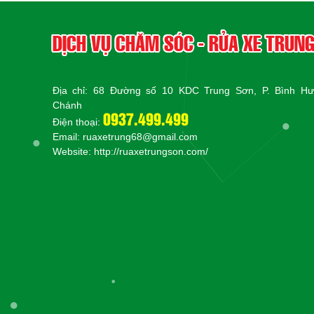
DỊCH VỤ CHĂM SÓC - RỬA XE TRUN
Địa chỉ: 68 Đường số 10 KDC Trung Sơn, P. Bình Hư
Chánh
0937.499.499
Điện thoại:
Email: ruaxetrung68@gmail.com
Website:
http://ruaxetrungson.com/