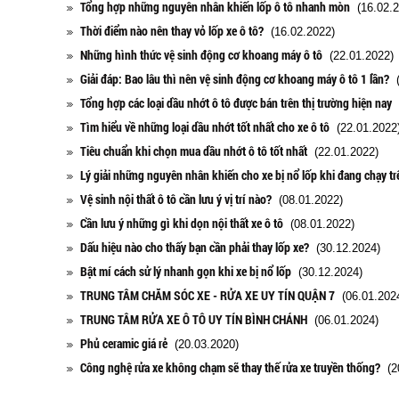
Tổng hợp những nguyên nhân khiến lốp ô tô nhanh mòn
(16.02.2
Thời điểm nào nên thay vỏ lốp xe ô tô?
(16.02.2022)
Những hình thức vệ sinh động cơ khoang máy ô tô
(22.01.2022)
Giải đáp: Bao lâu thì nên vệ sinh động cơ khoang máy ô tô 1 lần?
(
Tổng hợp các loại dầu nhớt ô tô được bán trên thị trường hiện nay
(
Tìm hiểu về những loại dầu nhớt tốt nhất cho xe ô tô
(22.01.2022
Tiêu chuẩn khi chọn mua dầu nhớt ô tô tốt nhất
(22.01.2022)
Lý giải những nguyên nhân khiến cho xe bị nổ lốp khi đang chạy t
Vệ sinh nội thất ô tô cần lưu ý vị trí nào?
(08.01.2022)
Cần lưu ý những gì khi dọn nội thất xe ô tô
(08.01.2022)
Dấu hiệu nào cho thấy bạn cần phải thay lốp xe?
(30.12.2024)
Bật mí cách sử lý nhanh gọn khi xe bị nổ lốp
(30.12.2024)
TRUNG TÂM CHĂM SÓC XE - RỬA XE UY TÍN QUẬN 7
(06.01.202
TRUNG TÂM RỬA XE Ô TÔ UY TÍN BÌNH CHÁNH
(06.01.2024)
Phủ ceramic giá rẻ
(20.03.2020)
Công nghệ rửa xe không chạm sẽ thay thế rửa xe truyền thống?
(20