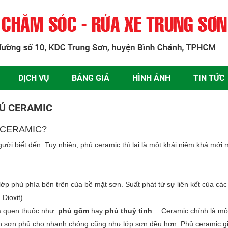
DỊCH VỤ
BẢNG GIÁ
HÌNH ẢNH
TIN TỨC
HỦ CERAMIC
 CERAMIC?
gười biết đến. Tuy nhiên, phủ ceramic thì lại là một khái niệm khá mới 
lớp phủ phía bên trên của bề mặt sơn. Suất phát từ sự liên kết của cá
 Dioxit).
há quen thuộc như:
phủ gốm
hay
phủ thuỷ tinh
… Ceramic chính là một
h sơn phủ cho nhanh chóng cũng như lớp sơn đều hơn. Phủ ceramic giú