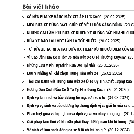
Bài viết khác
CÓ NÊN RỬA XE BẰNG MÁY XỊT ÁP LỰC CAO?
(20.02.2025)
MẸO RỬA XE ĐÚNG CÁCH GIÚP XẾ YÊU LUÔN SÁNG BÓNG
(20.02
NHỮNG SAI LẦM KHI RỬA XE KHIẾN XE XUỐNG CẤP NHANH CHÓ
RỬA XE BAO LÂU MỘT LẦN LÀ TỐT NHẤT?
(20.02.2025)
TỰ RỬA XE TẠI NHÀ HAY ĐƯA RA TIỆM? ƯU NHƯỢC ĐIỂM CỦA M
Vì Sao Cần Rửa Xe Ô Tô? Có Nên Rửa Xe Ô Tô Thường Xuyên?
(25.
Những Lưu Ý Khi Tự Mình Rửa Oto Tại Nhà
(25.01.2025)
Lưu Ý Những Gì Khi Chọn Trung Tâm Rửa Xe
(25.01.2025)
Tiêu Chí Đánh Giá Trung Tâm Rửa Xe Ô Tô Uy Tín, Chất Lượng Cao
(
Hướng Dẫn Cách Rửa Xe Ô Tô Tại Nhà Đúng Cách
(25.01.2025)
Dịch vụ làm mới và bảo dưỡng bề mặt sơn xe ô tô
(04.03.2024)
Dịch vụ vệ sinh và bảo dưỡng hệ thống định vị và giải trí của xe ô t
Phân biệt giữa vá lốp tự túc và dịch vụ vá vỏ chuyên nghiệp
(30.12
Giải pháp tạm thời và khi cần phải thay thế lốp sau khi bị hỏng
(30
Vệ sinh và làm sạch động cơ xe ô tô có lợi ích gì?
(30.12.2024)