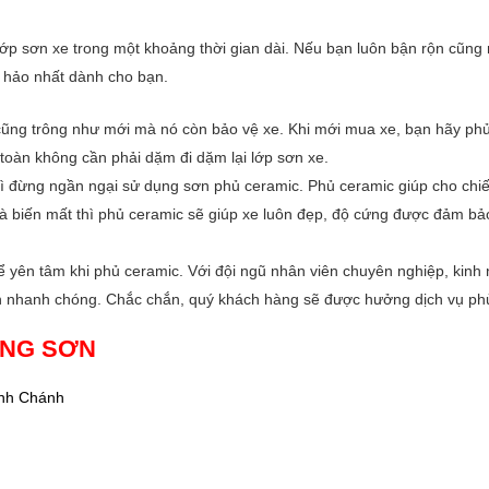
hera
lớp sơn xe trong một khoảng thời gian dài. Nếu bạn luôn bận rộn cũn
n hảo nhất dành cho bạn.
 cũng trông như mới mà nó còn bảo vệ xe. Khi mới mua xe, bạn hãy ph
toàn không cần phải dặm đi dặm lại lớp sơn xe.
 thì đừng ngần ngại sử dụng sơn phủ ceramic. Phủ ceramic giúp cho chi
à biến mất thì phủ ceramic sẽ giúp xe luôn đẹp, độ cứng được đảm bảo. 
hể yên tâm khi phủ ceramic. Với đội ngũ nhân viên chuyên nghiệp, kin
an nhanh chóng. Chắc chắn, quý khách hàng sẽ được hưởng dịch vụ phủ 
UNG SƠN
Bình Chánh