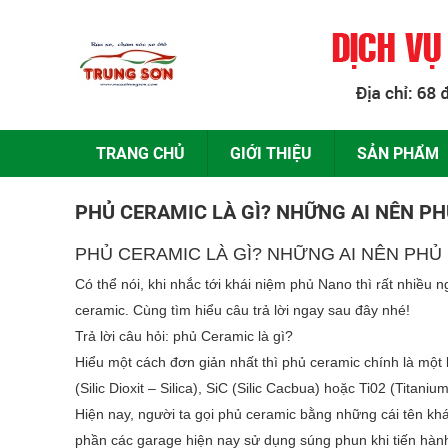
TRANG CHỦ
GIỚI THIỆU
SẢN PHẨM
PHỦ CERAMIC LÀ GÌ? NHỮNG AI NÊN P
PHỦ CERAMIC LÀ GÌ? NHỮNG AI NÊN PHỦ
Có thể nói, khi nhắc tới khái niệm phủ Nano thì rất nhiều n
ceramic. Cùng tìm hiểu câu trả lời ngay sau đây nhé!
Trả lời câu hỏi: phủ Ceramic là gì?
Hiểu một cách đơn giản nhất thì
phủ ceramic
chính là một 
(Silic Dioxit – Silica), SiC (Silic Cacbua) hoặc Ti02 (Titanium
Hiện nay, người ta gọi phủ ceramic bằng những cái tên k
phần các garage hiện nay sử dụng súng phun khi tiến hàn