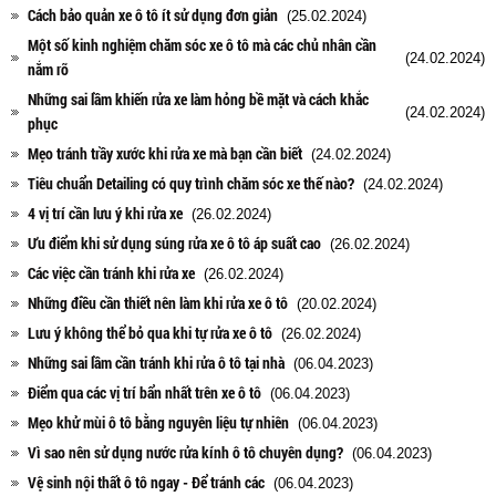
Cách bảo quản xe ô tô ít sử dụng đơn giản
(25.02.2024)
Một số kinh nghiệm chăm sóc xe ô tô mà các chủ nhân cần
(24.02.2024)
nắm rõ
Những sai lầm khiến rửa xe làm hỏng bề mặt và cách khắc
(24.02.2024)
phục
Mẹo tránh trầy xước khi rửa xe mà bạn cần biết
(24.02.2024)
Tiêu chuẩn Detailing có quy trình chăm sóc xe thế nào?
(24.02.2024)
4 vị trí cần lưu ý khi rửa xe
(26.02.2024)
Ưu điểm khi sử dụng súng rửa xe ô tô áp suất cao
(26.02.2024)
Các việc cần tránh khi rửa xe
(26.02.2024)
Những điều cần thiết nên làm khi rửa xe ô tô
(20.02.2024)
Lưu ý không thể bỏ qua khi tự rửa xe ô tô
(26.02.2024)
Những sai lầm cần tránh khi rửa ô tô tại nhà
(06.04.2023)
Điểm qua các vị trí bẩn nhất trên xe ô tô
(06.04.2023)
Mẹo khử mùi ô tô bằng nguyên liệu tự nhiên
(06.04.2023)
Vì sao nên sử dụng nước rửa kính ô tô chuyên dụng?
(06.04.2023)
Vệ sinh nội thất ô tô ngay - Để tránh các
(06.04.2023)