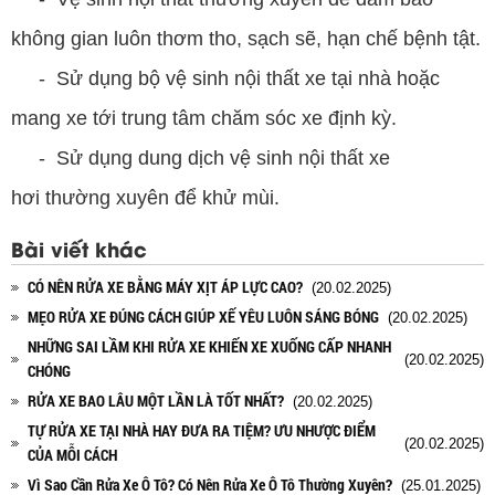
không gian luôn thơm tho, sạch sẽ, hạn chế bệnh tật.
- Sử dụng bộ vệ sinh nội thất xe tại nhà hoặc
mang xe tới trung tâm chăm sóc xe định kỳ.
- Sử dụng dung dịch vệ sinh nội thất xe
hơi thường xuyên để khử mùi.
Bài viết khác
CÓ NÊN RỬA XE BẰNG MÁY XỊT ÁP LỰC CAO?
(20.02.2025)
MẸO RỬA XE ĐÚNG CÁCH GIÚP XẾ YÊU LUÔN SÁNG BÓNG
(20.02.2025)
NHỮNG SAI LẦM KHI RỬA XE KHIẾN XE XUỐNG CẤP NHANH
(20.02.2025)
CHÓNG
RỬA XE BAO LÂU MỘT LẦN LÀ TỐT NHẤT?
(20.02.2025)
TỰ RỬA XE TẠI NHÀ HAY ĐƯA RA TIỆM? ƯU NHƯỢC ĐIỂM
(20.02.2025)
CỦA MỖI CÁCH
Vì Sao Cần Rửa Xe Ô Tô? Có Nên Rửa Xe Ô Tô Thường Xuyên?
(25.01.2025)