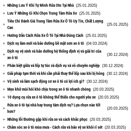
Những Lưu Ý Khi Tự Mình Rửa Oto Tại Nhà
(25.01.2025)
Lưu Ý Những Gì Khi Chọn Trung Tâm Rửa Xe
(25.01.2025)
Tiêu Chí Đánh Giá Trung Tâm Rửa Xe Ô Tô Uy Tín, Chất Lượng
(25.01.2025)
Cao
Hướng Dẫn Cách Rửa Xe Ô Tô Tại Nhà Đúng Cách
(25.01.2025)
Dịch vụ làm mới và bảo dưỡng bề mặt sơn xe ô tô
(04.03.2024)
Dịch vụ vệ sinh và bảo dưỡng hệ thống định vị và giải trí của
(30.12.2024)
xe ô tô
Phân biệt giữa vá lốp tự túc và dịch vụ vá vỏ chuyên nghiệp
(30.12.2024)
Giải pháp tạm thời và khi cần phải thay thế lốp sau khi bị hỏng
(30.12.2024)
Vệ sinh và làm sạch động cơ xe ô tô có lợi ích gì?
(30.12.2024)
Mẹo khử mùi hôi khó chịu trong xe ô tô nhanh chóng
(20.03.2025)
10 dụng cụ rửa xe ô tô không thể thiếu cho người yêu xe
(20.03.2025)
Rửa xe ô tô tại nhà hay trung tâm dịch vụ? Lựa chọn nào tốt
(20.03.2025)
hơn?
Những lỗi thường gặp khi rửa xe và cách khắc phục
(20.03.2025)
Chăm sóc xe ô tô mùa mưa - Cách rửa và bảo vệ xe khỏi rỉ sét
(20.03.2025)