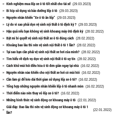
Kinh nghiệm mua lốp xe ô tô tốt nhất cho tài xế
(29.03.2023)
Bí kíp sử dụng và bảo dưỡng lốp ô tô
(29.03.2023)
Nguyên nhân khiến “Xe ô tô ăn lốp”
(29.03.2023)
Lý do vì sao phải dọn vệ sinh nội thất ô tô định kỳ ?
(29.03.2023)
Hậu quả nếu bạn không vệ sinh khoang máy ôtô định kỳ
(28.02.2022)
Bật mí bí quyết vệ sinh nội thất xe ô tô đúng cách
(28.02.2022)
Khoảng bao lâu thì nên vệ sinh nội thất ô tô 1 lần?
(28.02.2022)
Tại sao bạn cần phải vệ sinh nội thất xe hơi của mình?
(28.02.2022)
Tìm hiểu về dịch vụ dọn vệ sinh nội thất ô tô uy tín
(28.02.2022)
Cách khử mùi hôi điều hòa ô tô đơn giản ngay tại nhà
(16.02.2022)
Nguyên nhân nào khiến cho nội thất xe hơi có mùi hôi
(16.02.2022)
Cần làm gì để kéo dài thời gian sử dụng lốp xe ô tô?
(16.02.2022)
Tổng hợp những nguyên nhân khiến lốp ô tô nhanh mòn
(16.02.2022)
Thời điểm nào nên thay vỏ lốp xe ô tô?
(16.02.2022)
Những hình thức vệ sinh động cơ khoang máy ô tô
(22.01.2022)
Giải đáp: Bao lâu thì nên vệ sinh động cơ khoang máy ô tô 1
(22.01.2022)
lần?