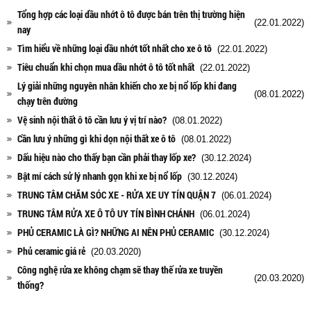
Tổng hợp các loại dầu nhớt ô tô được bán trên thị trường hiện
(22.01.2022)
nay
Tìm hiểu về những loại dầu nhớt tốt nhất cho xe ô tô
(22.01.2022)
Tiêu chuẩn khi chọn mua dầu nhớt ô tô tốt nhất
(22.01.2022)
Lý giải những nguyên nhân khiến cho xe bị nổ lốp khi đang
(08.01.2022)
chạy trên đường
Vệ sinh nội thất ô tô cần lưu ý vị trí nào?
(08.01.2022)
Cần lưu ý những gì khi dọn nội thất xe ô tô
(08.01.2022)
Dấu hiệu nào cho thấy bạn cần phải thay lốp xe?
(30.12.2024)
Bật mí cách sử lý nhanh gọn khi xe bị nổ lốp
(30.12.2024)
TRUNG TÂM CHĂM SÓC XE - RỬA XE UY TÍN QUẬN 7
(06.01.2024)
TRUNG TÂM RỬA XE Ô TÔ UY TÍN BÌNH CHÁNH
(06.01.2024)
PHỦ CERAMIC LÀ GÌ? NHỮNG AI NÊN PHỦ CERAMIC
(30.12.2024)
Phủ ceramic giá rẻ
(20.03.2020)
Công nghệ rửa xe không chạm sẽ thay thế rửa xe truyền
(20.03.2020)
thống?