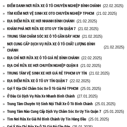
ĐIỂM DANH NƠI RỬA XE Ô TÔ CHUYÊN NGHIỆP BÌNH CHÁNH
(22.02.2025)
TÌM KIẾM NƠI VỆ SINH XE OTO CHUYÊN NGHIỆP TPHCM
(21.02.2025)
ĐỊA ĐIỂM RỬA XE HƠI NHANH BÌNH CHÁNH
(21.02.2025)
KHÁM PHÁ NƠI RỬA XE OTO UY TÍN QUẬN 7
(21.02.2025)
TRUNG TÂM CHĂM SÓC XE Ô TÔ GẦN ĐÂY HCM
(21.02.2025)
NƠI CUNG CẤP DỊCH VỤ RỬA XE Ô TÔ CHẤT LƯỢNG BÌNH
(21.02.2025)
CHÁNH
ĐỊA CHỈ NƠI RỬA XE Ô TÔ GIÁ RẺ BÌNH CHÁNH
(22.02.2025)
ĐỊA CHỈ RỬA XE HƠI CHUYÊN NGHIỆP QUẬN 8
(21.02.2025)
TRUNG TÂM VỆ SINH XE HƠI GIÁ RẺ TPHCM UY TÍN
(21.02.2025)
ĐỊA ĐIỂM RỬA XE Ô TÔ UY TÍN QUẬN 7
(22.02.2025)
Gợi Ý Địa Chỉ Chăm Sóc Xe Ô Tô Giá Rẻ TPHCM
(25.01.2025)
Ở Đâu Có Dịch Vụ Rửa Xe Nhanh Bình Chánh
(27.01.2025)
Trung Tâm Chuyên Vệ Sinh Nội Thất Xe Ô Tô Bình Chánh
(25.01.2025)
Trung Tâm Nào Cung Cấp Dịch Vụ Chăm Sóc Xe Uy Tín Quận 7
(25.01.2025)
Tìm Nơi Rửa Xe Giá Rẻ Bình Chánh Uy Tín Hàng Đầu
(25.01.2025)
Gợi Ý Địa Chỉ Rửa Xe Ô Tô Giá Rẻ Gần Đây
(25.01.2025)