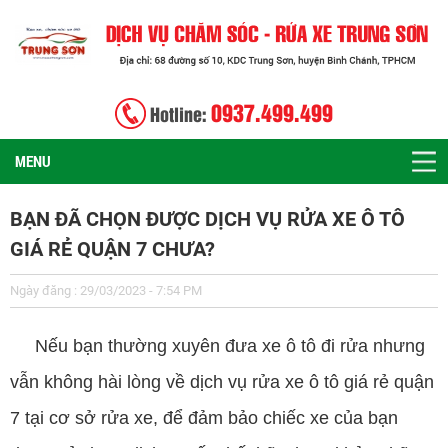
0937.499.499
Hotline:
MENU
BẠN ĐÃ CHỌN ĐƯỢC DỊCH VỤ RỬA XE Ô TÔ
GIÁ RẺ QUẬN 7 CHƯA?
Ngày đăng : 29/03/2023 - 7:54 PM
Nếu bạn thường xuyên đưa xe ô tô đi rửa nhưng
vẫn không hài lòng về dịch vụ rửa xe ô tô giá rẻ quận
7 tại cơ sở rửa xe, để đảm bảo chiếc xe của bạn