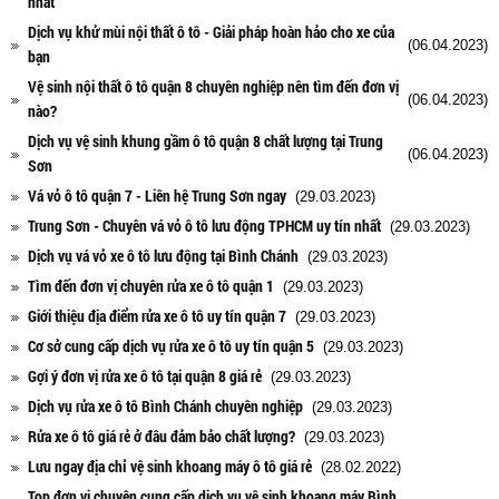
nhất
Dịch vụ khử mùi nội thất ô tô - Giải pháp hoàn hảo cho xe của
(06.04.2023)
bạn
Vệ sinh nội thất ô tô quận 8 chuyên nghiệp nên tìm đến đơn vị
(06.04.2023)
nào?
Dịch vụ vệ sinh khung gầm ô tô quận 8 chất lượng tại Trung
(06.04.2023)
Sơn
Vá vỏ ô tô quận 7 - Liên hệ Trung Sơn ngay
(29.03.2023)
Trung Sơn - Chuyên vá vỏ ô tô lưu động TPHCM uy tín nhất
(29.03.2023)
Dịch vụ vá vỏ xe ô tô lưu động tại Bình Chánh
(29.03.2023)
Tìm đến đơn vị chuyên rửa xe ô tô quận 1
(29.03.2023)
Giới thiệu địa điểm rửa xe ô tô uy tín quận 7
(29.03.2023)
Cơ sở cung cấp dịch vụ rửa xe ô tô uy tín quận 5
(29.03.2023)
Gợi ý đơn vị rửa xe ô tô tại quận 8 giá rẻ
(29.03.2023)
Dịch vụ rửa xe ô tô Bình Chánh chuyên nghiệp
(29.03.2023)
Rửa xe ô tô giá rẻ ở đâu đảm bảo chất lượng?
(29.03.2023)
Lưu ngay địa chỉ vệ sinh khoang máy ô tô giá rẻ
(28.02.2022)
Top đơn vị chuyên cung cấp dịch vụ vệ sinh khoang máy Bình