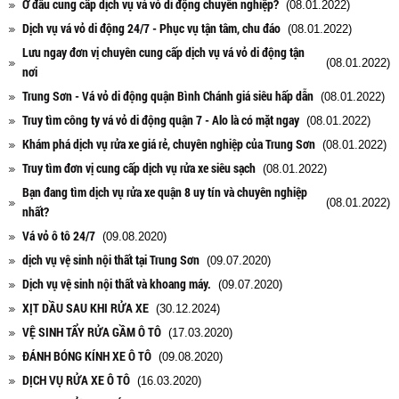
Ở đâu cung cấp dịch vụ vá vỏ di động chuyên nghiệp?
(08.01.2022)
Dịch vụ vá vỏ di động 24/7 - Phục vụ tận tâm, chu đáo
(08.01.2022)
Lưu ngay đơn vị chuyên cung cấp dịch vụ vá vỏ di động tận
(08.01.2022)
nơi
Trung Sơn - Vá vỏ di động quận Bình Chánh giá siêu hấp dẫn
(08.01.2022)
Truy tìm công ty vá vỏ di động quận 7 - Alo là có mặt ngay
(08.01.2022)
Khám phá dịch vụ rửa xe giá rẻ, chuyên nghiệp của Trung Sơn
(08.01.2022)
Truy tìm đơn vị cung cấp dịch vụ rửa xe siêu sạch
(08.01.2022)
Bạn đang tìm dịch vụ rửa xe quận 8 uy tín và chuyên nghiệp
(08.01.2022)
nhất?
Vá vỏ ô tô 24/7
(09.08.2020)
dịch vụ vệ sinh nội thất tại Trung Sơn
(09.07.2020)
Dịch vụ vệ sinh nội thất và khoang máy.
(09.07.2020)
XỊT DẦU SAU KHI RỬA XE
(30.12.2024)
VỆ SINH TẨY RỬA GẦM Ô TÔ
(17.03.2020)
ĐÁNH BÓNG KÍNH XE Ô TÔ
(09.08.2020)
DỊCH VỤ RỬA XE Ô TÔ
(16.03.2020)