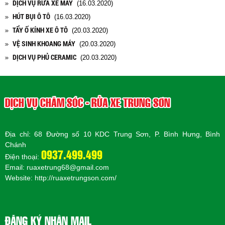
DỊCH VỤ RỬA XE MÁY
(16.03.2020)
HÚT BỤI Ô TÔ
(16.03.2020)
TẨY Ố KÍNH XE Ô TÔ
(20.03.2020)
VỆ SINH KHOANG MÁY
(20.03.2020)
DỊCH VỤ PHỦ CERAMIC
(20.03.2020)
DỊCH VỤ CHĂM SÓC - RỬA XE TRUNG SƠN
Địa chỉ: 68 Đường số 10 KDC Trung Sơn, P. Bình Hưng, Bình
Chánh
0937.499.499
Điện thoại:
Email: ruaxetrung68@gmail.com
Website:
http://ruaxetrungson.com/
ĐĂNG KÝ NHẬN MAIL