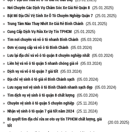
Nơi Chuyên Các Dịch Vụ Chăm Sóc Xe Giá Rẻ Quận 8
(25.01.2025)
Bật Mí Địa Chỉ Vệ Sinh Xe Ô Tô Chuyên Nghiệp Quận 7
(25.01.2025)
Trung Tâm Nào Thay Nhớt Xe Giá Rẻ Bình Chánh
(25.01.2025)
Cung Cấp Dịch Vụ Rửa Xe Uy Tín TPHCM
(25.01.2025)
Tìm nơi chuyên vá vỏ ô tô nhanh Bình Chánh
(05.03.2024)
Đơn vị cung cấp vá vỏ ô tô Bình Chánh
(05.03.2024)
Lưu lại địa chỉ vá vỏ ô tô quận 8 chuyên nghiệp nhất
(05.03.2024)
Liên hệ vá vỏ ô tô quận 5 nhanh chóng giá rẻ
(05.03.2024)
Dịch vụ vá vỏ ô tô quận 7 giá tốt
(05.03.2024)
Địa chỉ vệ sinh ô tô giá rẻ Bình Chánh sạch
(05.03.2024)
Lưu ngay nơi vệ sinh ô tô Bình Chánh nhanh sạch đẹp
(05.03.2024)
Tìm dịch vụ vệ sinh ô tô quận 8 chất lượng
(05.03.2024)
Chuyên vệ sinh ô tô quận 5 chuyên nghiệp
(25.11.2024)
Nhận vệ sinh ô tô quận 7 giá tốt năm 2024
(25.11.2024)
Bí quyết tìm địa chỉ rửa xe oto uy tín TPHCM chất lượng, giá
(20.03.2025)
tốt