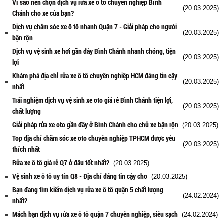
Vì sao nên chọn dịch vụ rửa xe ô tô chuyên nghiệp Bình
(20.03.2025)
Chánh cho xe của bạn?
Dịch vụ chăm sóc xe ô tô nhanh Quận 7 - Giải pháp cho người
(20.03.2025)
bận rộn
Dịch vụ vệ sinh xe hơi gần đây Bình Chánh nhanh chóng, tiện
(20.03.2025)
lợi
Khám phá địa chỉ rửa xe ô tô chuyên nghiệp HCM đáng tin cậy
(20.03.2025)
nhất
Trải nghiệm dịch vụ vệ sinh xe oto giá rẻ Bình Chánh tiện lợi,
(20.03.2025)
chất lượng
Giải pháp rửa xe oto gần đây ở Bình Chánh cho chủ xe bận rộn
(20.03.2025)
Top địa chỉ chăm sóc xe oto chuyên nghiệp TPHCM được yêu
(20.03.2025)
thích nhất
Rửa xe ô tô giá rẻ Q7 ở đâu tốt nhất?
(20.03.2025)
Vệ sinh xe ô tô uy tín Q8 - Địa chỉ đáng tin cậy cho
(20.03.2025)
Bạn đang tìm kiếm dịch vụ rửa xe ô tô quận 5 chất lượng
(24.02.2024)
nhất?
Mách bạn dịch vụ rửa xe ô tô quận 7 chuyên nghiệp, siêu sạch
(24.02.2024)