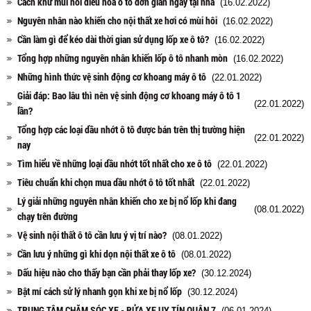
Cách khử mùi hôi điều hòa ô tô đơn giản ngay tại nhà
(16.02.2022)
Nguyên nhân nào khiến cho nội thất xe hơi có mùi hôi
(16.02.2022)
Cần làm gì để kéo dài thời gian sử dụng lốp xe ô tô?
(16.02.2022)
Tổng hợp những nguyên nhân khiến lốp ô tô nhanh mòn
(16.02.2022)
Những hình thức vệ sinh động cơ khoang máy ô tô
(22.01.2022)
Giải đáp: Bao lâu thì nên vệ sinh động cơ khoang máy ô tô 1
(22.01.2022)
lần?
Tổng hợp các loại dầu nhớt ô tô được bán trên thị trường hiện
(22.01.2022)
nay
Tìm hiểu về những loại dầu nhớt tốt nhất cho xe ô tô
(22.01.2022)
Tiêu chuẩn khi chọn mua dầu nhớt ô tô tốt nhất
(22.01.2022)
Lý giải những nguyên nhân khiến cho xe bị nổ lốp khi đang
(08.01.2022)
chạy trên đường
Vệ sinh nội thất ô tô cần lưu ý vị trí nào?
(08.01.2022)
Cần lưu ý những gì khi dọn nội thất xe ô tô
(08.01.2022)
Dấu hiệu nào cho thấy bạn cần phải thay lốp xe?
(30.12.2024)
Bật mí cách sử lý nhanh gọn khi xe bị nổ lốp
(30.12.2024)
TRUNG TÂM CHĂM SÓC XE - RỬA XE UY TÍN QUẬN 7
(06.01.2024)