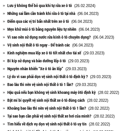
Lưu ý không thể bỏ qua khi tự rửa xe ô tô
(26.02.2024)
Những sai lầm cần tránh khi rửa ô tô tại nhà
(06.04.2023)
Điểm qua các vị trí bẩn nhất trên xe ô tô
(06.04.2023)
Mẹo khử mùi ô tô bằng nguyên liệu tự nhiên
(06.04.2023)
Vì sao nên sử dụng nước rửa kính ô tô chuyên dụng?
(06.04.2023)
Vệ sinh nội thất ô tô ngay - Để tránh các
(06.04.2023)
Kinh nghiệm mua lốp xe ô tô tốt nhất cho tài xế
(29.03.2023)
Bí kíp sử dụng và bảo dưỡng lốp ô tô
(29.03.2023)
Nguyên nhân khiến “Xe ô tô ăn lốp”
(29.03.2023)
Lý do vì sao phải dọn vệ sinh nội thất ô tô định kỳ ?
(29.03.2023)
Bao lâu thì nên vệ sinh nội thất ô tô 1 lần?
(29.03.2023)
Hậu quả nếu bạn không vệ sinh khoang máy ôtô định kỳ
(28.02.2022)
Bật mí bí quyết vệ sinh nội thất xe ô tô đúng cách
(28.02.2022)
Khoảng bao lâu thì nên vệ sinh nội thất ô tô 1 lần?
(28.02.2022)
Tại sao bạn cần phải vệ sinh nội thất xe hơi của mình?
(28.02.2022)
Tìm hiểu về dịch vụ dọn vệ sinh nội thất ô tô uy tín
(28.02.2022)