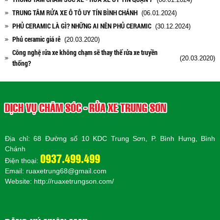
TRUNG TÂM RỬA XE Ô TÔ UY TÍN BÌNH CHÁNH
(06.01.2024)
PHỦ CERAMIC LÀ GÌ? NHỮNG AI NÊN PHỦ CERAMIC
(30.12.2024)
Phủ ceramic giá rẻ
(20.03.2020)
Công nghệ rửa xe không chạm sẽ thay thế rửa xe truyền
(20.03.2020)
thống?
DỊCH VỤ CHĂM SÓC - RỬA XE TRUNG SƠN
Địa chỉ: 68 Đường số 10 KDC Trung Sơn, P. Bình Hưng, Bình
Chánh
0937.499.499
Điện thoại:
Email: ruaxetrung68@gmail.com
Website:
http://ruaxetrungson.com/