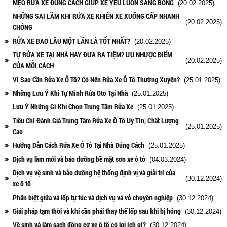
MẸO RỬA XE ĐÚNG CÁCH GIÚP XẾ YÊU LUÔN SÁNG BÓNG
(20.02.2025)
NHỮNG SAI LẦM KHI RỬA XE KHIẾN XE XUỐNG CẤP NHANH
(20.02.2025)
CHÓNG
RỬA XE BAO LÂU MỘT LẦN LÀ TỐT NHẤT?
(20.02.2025)
TỰ RỬA XE TẠI NHÀ HAY ĐƯA RA TIỆM? ƯU NHƯỢC ĐIỂM
(20.02.2025)
CỦA MỖI CÁCH
Vì Sao Cần Rửa Xe Ô Tô? Có Nên Rửa Xe Ô Tô Thường Xuyên?
(25.01.2025)
Những Lưu Ý Khi Tự Mình Rửa Oto Tại Nhà
(25.01.2025)
Lưu Ý Những Gì Khi Chọn Trung Tâm Rửa Xe
(25.01.2025)
Tiêu Chí Đánh Giá Trung Tâm Rửa Xe Ô Tô Uy Tín, Chất Lượng
(25.01.2025)
Cao
Hướng Dẫn Cách Rửa Xe Ô Tô Tại Nhà Đúng Cách
(25.01.2025)
Dịch vụ làm mới và bảo dưỡng bề mặt sơn xe ô tô
(04.03.2024)
Dịch vụ vệ sinh và bảo dưỡng hệ thống định vị và giải trí của
(30.12.2024)
xe ô tô
Phân biệt giữa vá lốp tự túc và dịch vụ vá vỏ chuyên nghiệp
(30.12.2024)
Giải pháp tạm thời và khi cần phải thay thế lốp sau khi bị hỏng
(30.12.2024)
Vệ sinh và làm sạch động cơ xe ô tô có lợi ích gì?
(30.12.2024)