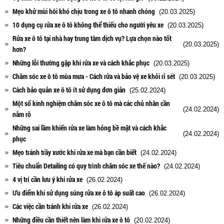
Mẹo khử mùi hôi khó chịu trong xe ô tô nhanh chóng
(20.03.2025)
10 dụng cụ rửa xe ô tô không thể thiếu cho người yêu xe
(20.03.2025)
Rửa xe ô tô tại nhà hay trung tâm dịch vụ? Lựa chọn nào tốt
(20.03.2025)
hơn?
Những lỗi thường gặp khi rửa xe và cách khắc phục
(20.03.2025)
Chăm sóc xe ô tô mùa mưa - Cách rửa và bảo vệ xe khỏi rỉ sét
(20.03.2025)
Cách bảo quản xe ô tô ít sử dụng đơn giản
(25.02.2024)
Một số kinh nghiệm chăm sóc xe ô tô mà các chủ nhân cần
(24.02.2024)
nắm rõ
Những sai lầm khiến rửa xe làm hỏng bề mặt và cách khắc
(24.02.2024)
phục
Mẹo tránh trầy xước khi rửa xe mà bạn cần biết
(24.02.2024)
Tiêu chuẩn Detailing có quy trình chăm sóc xe thế nào?
(24.02.2024)
4 vị trí cần lưu ý khi rửa xe
(26.02.2024)
Ưu điểm khi sử dụng súng rửa xe ô tô áp suất cao
(26.02.2024)
Các việc cần tránh khi rửa xe
(26.02.2024)
Những điều cần thiết nên làm khi rửa xe ô tô
(20.02.2024)