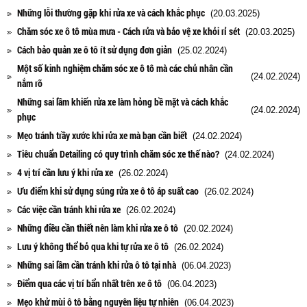
Những lỗi thường gặp khi rửa xe và cách khắc phục
(20.03.2025)
Chăm sóc xe ô tô mùa mưa - Cách rửa và bảo vệ xe khỏi rỉ sét
(20.03.2025)
Cách bảo quản xe ô tô ít sử dụng đơn giản
(25.02.2024)
Một số kinh nghiệm chăm sóc xe ô tô mà các chủ nhân cần
(24.02.2024)
nắm rõ
Những sai lầm khiến rửa xe làm hỏng bề mặt và cách khắc
(24.02.2024)
phục
Mẹo tránh trầy xước khi rửa xe mà bạn cần biết
(24.02.2024)
Tiêu chuẩn Detailing có quy trình chăm sóc xe thế nào?
(24.02.2024)
4 vị trí cần lưu ý khi rửa xe
(26.02.2024)
Ưu điểm khi sử dụng súng rửa xe ô tô áp suất cao
(26.02.2024)
Các việc cần tránh khi rửa xe
(26.02.2024)
Những điều cần thiết nên làm khi rửa xe ô tô
(20.02.2024)
Lưu ý không thể bỏ qua khi tự rửa xe ô tô
(26.02.2024)
Những sai lầm cần tránh khi rửa ô tô tại nhà
(06.04.2023)
Điểm qua các vị trí bẩn nhất trên xe ô tô
(06.04.2023)
Mẹo khử mùi ô tô bằng nguyên liệu tự nhiên
(06.04.2023)