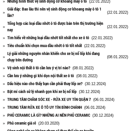
Những hình thức vệ sinh động cơ khoang máy ô tô
(22.01.2022)
Giải đáp: Bao lâu thì nên vệ sinh động cơ khoang máy ô tô 1
(22.01.2022)
lần?
Tổng hợp các loại dầu nhớt ô tô được bán trên thị trường hiện
(22.01.2022)
nay
Tìm hiểu về những loại dầu nhớt tốt nhất cho xe ô tô
(22.01.2022)
Tiêu chuẩn khi chọn mua dầu nhớt ô tô tốt nhất
(22.01.2022)
Lý giải những nguyên nhân khiến cho xe bị nổ lốp khi đang
(08.01.2022)
chạy trên đường
Vệ sinh nội thất ô tô cần lưu ý vị trí nào?
(08.01.2022)
Cần lưu ý những gì khi dọn nội thất xe ô tô
(08.01.2022)
Dấu hiệu nào cho thấy bạn cần phải thay lốp xe?
(30.12.2024)
Bật mí cách sử lý nhanh gọn khi xe bị nổ lốp
(30.12.2024)
TRUNG TÂM CHĂM SÓC XE - RỬA XE UY TÍN QUẬN 7
(06.01.2024)
TRUNG TÂM RỬA XE Ô TÔ UY TÍN BÌNH CHÁNH
(06.01.2024)
PHỦ CERAMIC LÀ GÌ? NHỮNG AI NÊN PHỦ CERAMIC
(30.12.2024)
Phủ ceramic giá rẻ
(20.03.2020)
Công nghệ rửa xe không chạm sẽ thay thế rửa xe truyền