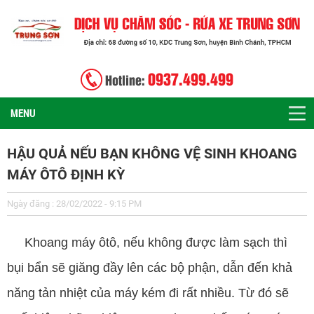
0937.499.499
Hotline:
MENU
HẬU QUẢ NẾU BẠN KHÔNG VỆ SINH KHOANG
MÁY ÔTÔ ĐỊNH KỲ
Ngày đăng : 28/02/2022 - 9:15 PM
Khoang máy ôtô, nếu không được làm sạch thì
bụi bẩn sẽ giăng đầy lên các bộ phận, dẫn đến khả
năng tản nhiệt của máy kém đi rất nhiều. Từ đó sẽ