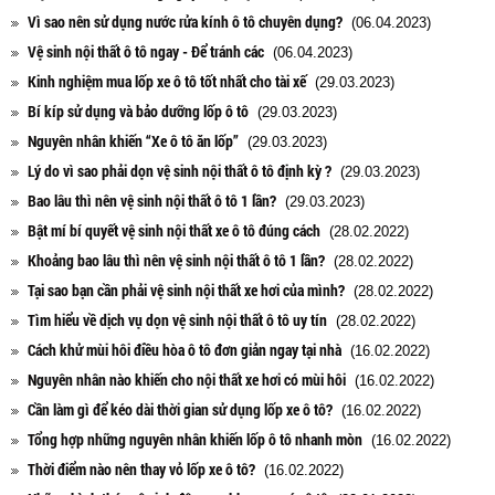
Vì sao nên sử dụng nước rửa kính ô tô chuyên dụng?
(06.04.2023)
Vệ sinh nội thất ô tô ngay - Để tránh các
(06.04.2023)
Kinh nghiệm mua lốp xe ô tô tốt nhất cho tài xế
(29.03.2023)
Bí kíp sử dụng và bảo dưỡng lốp ô tô
(29.03.2023)
Nguyên nhân khiến “Xe ô tô ăn lốp”
(29.03.2023)
Lý do vì sao phải dọn vệ sinh nội thất ô tô định kỳ ?
(29.03.2023)
Bao lâu thì nên vệ sinh nội thất ô tô 1 lần?
(29.03.2023)
Bật mí bí quyết vệ sinh nội thất xe ô tô đúng cách
(28.02.2022)
Khoảng bao lâu thì nên vệ sinh nội thất ô tô 1 lần?
(28.02.2022)
Tại sao bạn cần phải vệ sinh nội thất xe hơi của mình?
(28.02.2022)
Tìm hiểu về dịch vụ dọn vệ sinh nội thất ô tô uy tín
(28.02.2022)
Cách khử mùi hôi điều hòa ô tô đơn giản ngay tại nhà
(16.02.2022)
Nguyên nhân nào khiến cho nội thất xe hơi có mùi hôi
(16.02.2022)
Cần làm gì để kéo dài thời gian sử dụng lốp xe ô tô?
(16.02.2022)
Tổng hợp những nguyên nhân khiến lốp ô tô nhanh mòn
(16.02.2022)
Thời điểm nào nên thay vỏ lốp xe ô tô?
(16.02.2022)