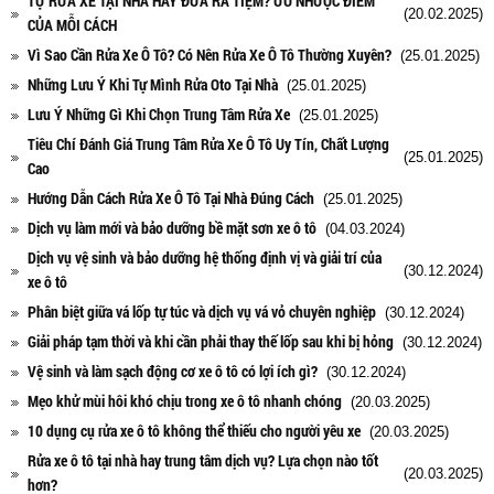
TỰ RỬA XE TẠI NHÀ HAY ĐƯA RA TIỆM? ƯU NHƯỢC ĐIỂM
(20.02.2025)
CỦA MỖI CÁCH
Vì Sao Cần Rửa Xe Ô Tô? Có Nên Rửa Xe Ô Tô Thường Xuyên?
(25.01.2025)
Những Lưu Ý Khi Tự Mình Rửa Oto Tại Nhà
(25.01.2025)
Lưu Ý Những Gì Khi Chọn Trung Tâm Rửa Xe
(25.01.2025)
Tiêu Chí Đánh Giá Trung Tâm Rửa Xe Ô Tô Uy Tín, Chất Lượng
(25.01.2025)
Cao
Hướng Dẫn Cách Rửa Xe Ô Tô Tại Nhà Đúng Cách
(25.01.2025)
Dịch vụ làm mới và bảo dưỡng bề mặt sơn xe ô tô
(04.03.2024)
Dịch vụ vệ sinh và bảo dưỡng hệ thống định vị và giải trí của
(30.12.2024)
xe ô tô
Phân biệt giữa vá lốp tự túc và dịch vụ vá vỏ chuyên nghiệp
(30.12.2024)
Giải pháp tạm thời và khi cần phải thay thế lốp sau khi bị hỏng
(30.12.2024)
Vệ sinh và làm sạch động cơ xe ô tô có lợi ích gì?
(30.12.2024)
Mẹo khử mùi hôi khó chịu trong xe ô tô nhanh chóng
(20.03.2025)
10 dụng cụ rửa xe ô tô không thể thiếu cho người yêu xe
(20.03.2025)
Rửa xe ô tô tại nhà hay trung tâm dịch vụ? Lựa chọn nào tốt
(20.03.2025)
hơn?