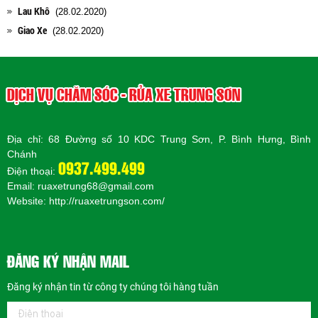
Lau Khô
(28.02.2020)
Giao Xe
(28.02.2020)
DỊCH VỤ CHĂM SÓC - RỬA XE TRUNG SƠN
Địa chỉ: 68 Đường số 10 KDC Trung Sơn, P. Bình Hưng, Bình
Chánh
0937.499.499
Điện thoại:
Email: ruaxetrung68@gmail.com
Website:
http://ruaxetrungson.com/
ĐĂNG KÝ NHẬN MAIL
Đăng ký nhận tin từ công ty chúng tôi hàng tuần